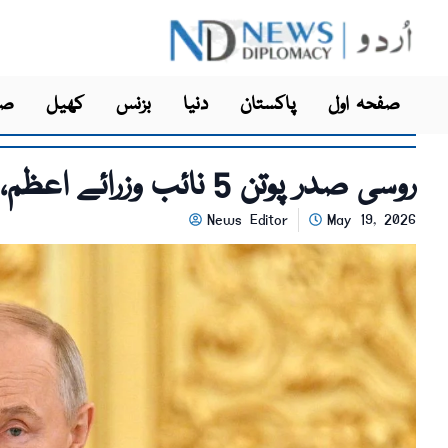
صفحہ اول
پاکستان
دنیا
بزنس
کھیل
صح
روسی صدر پوتن 5 نائب وزرائے اعظم، 8 وزرا کے ساتھ آج چین جائیں گے
News Editor
May 19, 2026