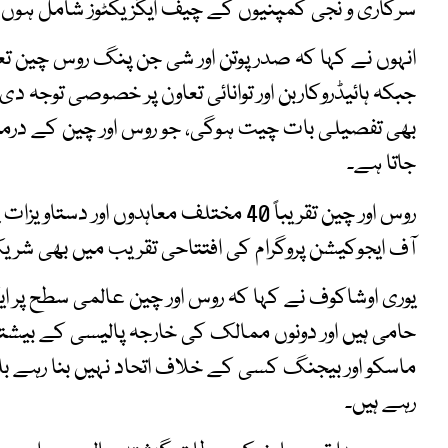
سرکاری و نجی کمپنیوں کے چیف ایگزیکٹوز شامل ہوں
انہوں نے کہا کہ صدر پوتن اور شی جن پنگ روس چین تع
بھی تفصیلی بات چیت ہوگی، جو روس اور چین کے درمیان
جاتا ہے۔
روس اور چین تقریباً 40 مختلف معاہدوں ا
آف ایجوکیشن پروگرام کی افتتاحی تقریب میں بھی شر
یوری اوشاکوف نے کہا کہ روس اور چین عالمی سطح پر ای
حامی ہیں اور دونوں ممالک کی خارجہ پالیسی کے بی
ماسکو اور بیجنگ کسی کے خلاف اتحاد نہیں بنا رہے بل
رہے ہیں۔