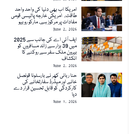
امریکا اب بھی دنیا کی واحد واحد
طاقت، امریکی خارجہ پالیسی قومی
مفادات پر مرکوز ہے، مارکو روبیو
June 2, 2026
ایف آئی اے کی جانب سے 2025
میں 39 ہزار سے زائد مسافروں کو
بیرون ملک سفر سے روکنے کا
انکشاف
June 2, 2026
حنا ربانی کھر نے بارسلونا قونصل
خانے اور میڈرڈ سفارتخانے کی
کارکردگی کو قابلِ تحسین قرار دے
دیا
June 1, 2026