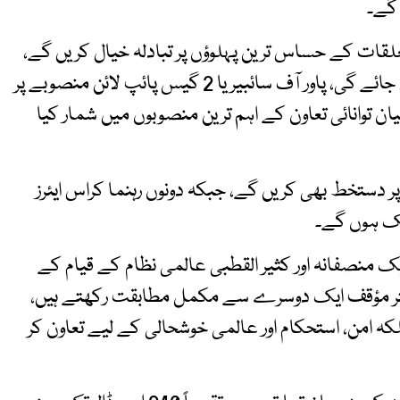
 گے۔
لقات کے حساس ترین پہلوؤں پر تبادلہ خیال کریں گے،
جبکہ ہائیڈروکاربن اور توانائی تعاون پر خصوصی توجہ دی جائے گی، پاور آف سائبیریا 2 گیس پائپ لائن منصوبے پر
 توانائی تعاون کے اہم ترین منصوبوں میں شمار کیا
ور دستاویزات پر دستخط بھی کریں گے، جبکہ دونوں رہنما کراس ایئرز
یک ہوں گے۔
ک منصفانہ اور کثیر القطبی عالمی نظام کے قیام کے
شتر مؤقف ایک دوسرے سے مکمل مطابقت رکھتے ہیں،
کہ امن، استحکام اور عالمی خوشحالی کے لیے تعاون کر