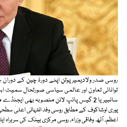
روسی صدر ولادیمیر پوتن اپنے دورۂ چین کے دورا
توانائی تعاون اور عالمی سیاسی صورتحال سمیت اہم
سائبیریا 2 گیس پائپ لائن منصوبہ بھی ایجنڈے میں شامل ہوگا۔
یوری اوشاکوف کے مطابق روسی وفد انتہائی اعلیٰ سطحی ا
اعظم، آٹھ وفاقی وزراء، روسی مرکزی بینک کی سربراہ ایلوی