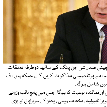
ن چینی صدر شی جن پنگ کے ساتھ دوطرفہ تعلقات،
 امور پر تفصیلی مذاکرات کریں گے، جبکہ پاور آف
ور نمائندہ نوعیت کا ہوگا، جس میں پانچ نائب وزرائے
را نابیولینا، مختلف روسی ریجنز کے سربراہان اور بڑی