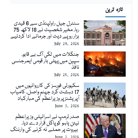
تازہ ترین
سنٹرل جیل راولپنڈی سے 6 قیدی
رہا، مخیر شخصیت نے 18 لاکھ 75
ہزار روپے دیت اور جرمانے ادا کردئیے
July 29, 2026
جنگلات میں لگی آگ بے قابو،
سپین میں پہلی بار قومی ایمرجنسی
نافذ
July 25, 2026
سکیورٹی فورسز کی کارروائیوں میں
17 دہشت گرد جہنم واصل، کامیاب
آپریشنز پر وزیراعظم کی مبارکباد
June 3, 2026
صدر ٹرمپ نے اسرائیلی وزیراعظم
نیتن یاہو کو پاگل قرار دے دیا،
بیروت پر حملے نہ کرنے کی وارننگ
June 2, 2026