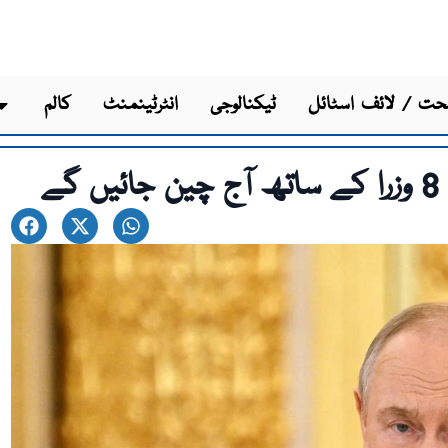
ت / لائف اسٹائل
ٹیکنالوجی
انٹرٹینمنٹ
کالم