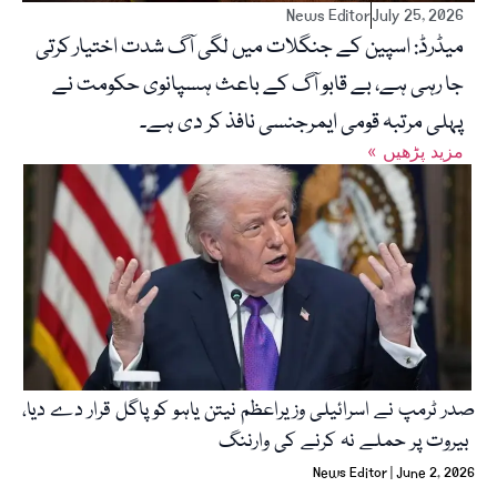
News Editor
July 25, 2026
میڈرڈ: اسپین کے جنگلات میں لگی آگ شدت اختیار کرتی
جا رہی ہے، بے قابو آگ کے باعث ہسپانوی حکومت نے
پہلی مرتبہ قومی ایمرجنسی نافذ کر دی ہے۔
« مزید پڑھیں
صدر ٹرمپ نے اسرائیلی وزیراعظم نیتن یاہو کو پاگل قرار دے دیا،
بیروت پر حملے نہ کرنے کی وارننگ
News Editor
June 2, 2026