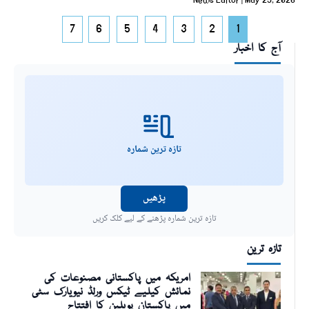
News Editor
May 29, 2026
7
6
5
4
3
2
1
آج کا اخبار
تازہ ترین شمارہ
پڑھیں
تازہ ترین شمارہ پڑھنے کے لیے کلک کریں
تازہ ترین
امریکہ میں پاکستانی مصنوعات کی
نمائش کیلیے ٹیکس ورلڈ نیویارک سٹی
میں پاکستان پویلین کا افتتاح