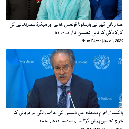
حنا ربانی کھر نے بارسلونا قونصل خانے اور میڈرڈ سفارتخانے کی
کارکردگی کو قابلِ تحسین قرار دے دیا
News Editor
June 1, 2026
پاکستان اقوام متحدہ امن دستوں کی جرات، لگن اور قربانی کو
خراجِ تحسین پیش کرتا ہے، عاصم افتخار احمد