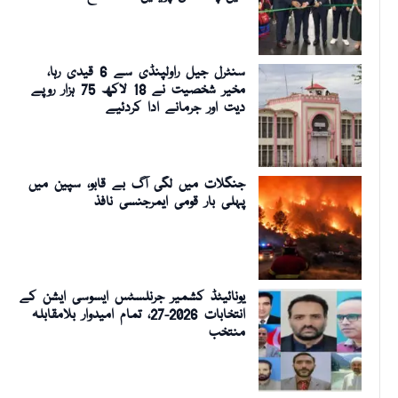
سنٹرل جیل راولپنڈی سے 6 قیدی رہا،
مخیر شخصیت نے 18 لاکھ 75 ہزار روپے
دیت اور جرمانے ادا کردئیے
جنگلات میں لگی آگ بے قابو، سپین میں
پہلی بار قومی ایمرجنسی نافذ
یونائیٹڈ کشمیر جرنلسٹس ایسوسی ایشن کے
انتخابات 2026-27، تمام امیدوار بلامقابلہ
منتخب