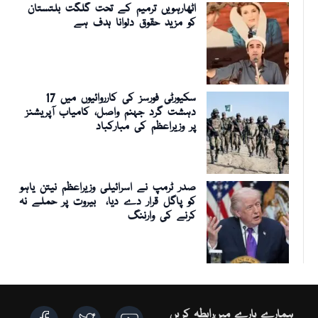
اٹھارہویں ترمیم کے تحت گلگت بلتستان
کو مزید حقوق دلوانا ہدف ہے
سکیورٹی فورسز کی کارروائیوں میں 17
دہشت گرد جہنم واصل، کامیاب آپریشنز
پر وزیراعظم کی مبارکباد
صدر ٹرمپ نے اسرائیلی وزیراعظم نیتن یاہو
کو پاگل قرار دے دیا، بیروت پر حملے نہ
کرنے کی وارننگ
ہمارے بارے میں
رابطہ کریں