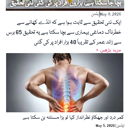
بچا جا سکتا ہے، ہزاروں افراد پر کی گئی نئی تحقیق
May 9, 2026
ایڈمن
ایک نئی تحقیق سے ثابت ہوا ہے کہ انڈے کھانے سے
خطرناک دماغی بیماری سے بچا سکتا ہے یہ تحقیق 65 برس
سے زائد عمر کے تقریباً 40 ہزار افراد پر کی گئی
« مزید پڑھیں
کمر درد اور جھکاؤ نظرانداز کیا تو بڑا مسئلہ بن سکتا ہے
ایڈمن
May 5, 2026