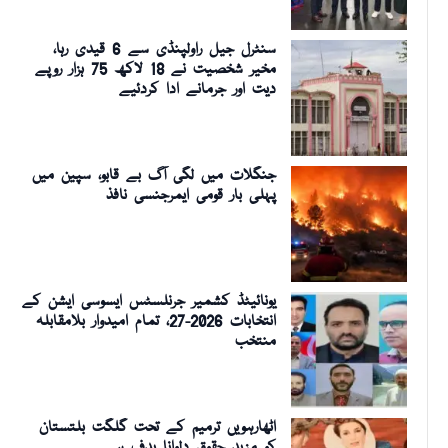
سنٹرل جیل راولپنڈی سے 6 قیدی رہا،
مخیر شخصیت نے 18 لاکھ 75 ہزار روپے
دیت اور جرمانے ادا کردئیے
جنگلات میں لگی آگ بے قابو، سپین میں
پہلی بار قومی ایمرجنسی نافذ
یونائیٹڈ کشمیر جرنلسٹس ایسوسی ایشن کے
انتخابات 2026-27، تمام امیدوار بلامقابلہ
منتخب
اٹھارہویں ترمیم کے تحت گلگت بلتستان