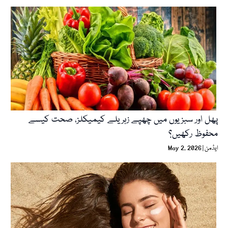
پھل اور سبزیوں میں چھپے زہریلے کیمیکلز، صحت کیسے
محفوظ رکھیں؟
ایڈمن
May 2, 2026