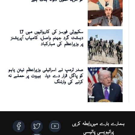
کو مزید حقوق دلوانا ہدف ہے
سکیورٹی فورسز کی کارروائیوں میں 17
دہشت گرد جہنم واصل، کامیاب آپریشنز
پر وزیراعظم کی مبارکباد
صدر ٹرمپ نے اسرائیلی وزیراعظم نیتن یاہو
کو پاگل قرار دے دیا، بیروت پر حملے نہ
کرنے کی وارننگ
ہمارے بارے میں
رابطہ کریں
پرائیویسی پالیسی