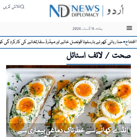
تلاش کریں
ہفتہ، 8 اگست، 2026
ح
حنا ربانی کھر نے بارسلونا قونصل خانے اور میڈرڈ سفارتخانے کی کارکردگی کو قابلِ
●
صحت / لائف اسٹائل
انڈے کھانے سے خطرناک دماغی بیماری سے