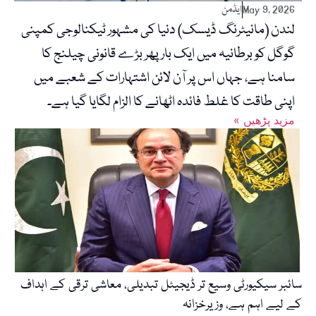
May 9, 2026
ایڈمن
لندن (مانیٹرنگ ڈیسک) دنیا کی مشہور ٹیکنالوجی کمپنی
گوگل کو برطانیہ میں ایک بار پھر بڑے قانونی چیلنج کا
سامنا ہے، جہاں اس پر آن لائن اشتہارات کے شعبے میں
اپنی طاقت کا غلط فائدہ اٹھانے کا الزام لگایا گیا ہے۔
« مزید پڑھیں
سائبر سیکیورٹی وسیع تر ڈیجیٹل تبدیلی، معاشی ترقی کے اہداف
کے لیے اہم ہے، وزیرخزانہ