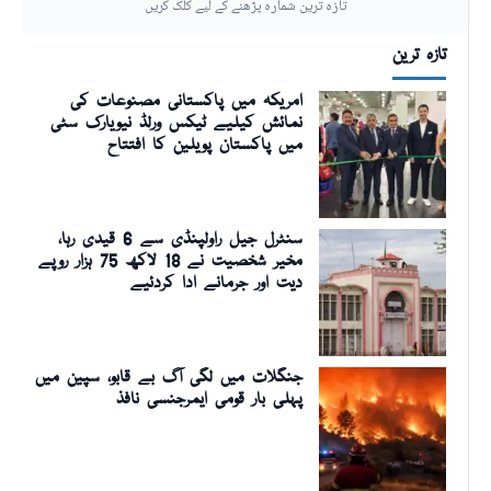
تازہ ترین شمارہ پڑھنے کے لیے کلک کریں
تازہ ترین
امریکہ میں پاکستانی مصنوعات کی
نمائش کیلیے ٹیکس ورلڈ نیویارک سٹی
میں پاکستان پویلین کا افتتاح
سنٹرل جیل راولپنڈی سے 6 قیدی رہا،
مخیر شخصیت نے 18 لاکھ 75 ہزار روپے
دیت اور جرمانے ادا کردئیے
جنگلات میں لگی آگ بے قابو، سپین میں
پہلی بار قومی ایمرجنسی نافذ