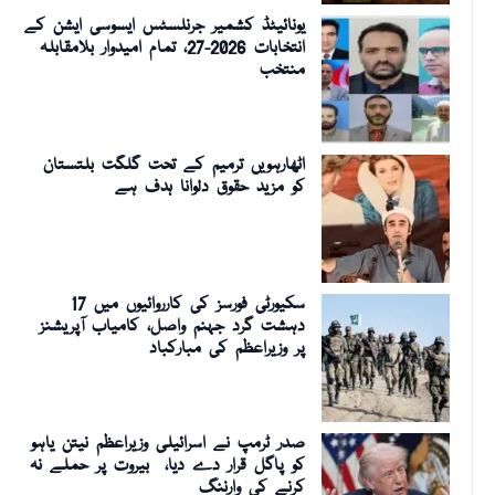
یونائیٹڈ کشمیر جرنلسٹس ایسوسی ایشن کے
انتخابات 2026-27، تمام امیدوار بلامقابلہ
منتخب
اٹھارہویں ترمیم کے تحت گلگت بلتستان
کو مزید حقوق دلوانا ہدف ہے
سکیورٹی فورسز کی کارروائیوں میں 17
دہشت گرد جہنم واصل، کامیاب آپریشنز
پر وزیراعظم کی مبارکباد
صدر ٹرمپ نے اسرائیلی وزیراعظم نیتن یاہو
کو پاگل قرار دے دیا، بیروت پر حملے نہ
کرنے کی وارننگ