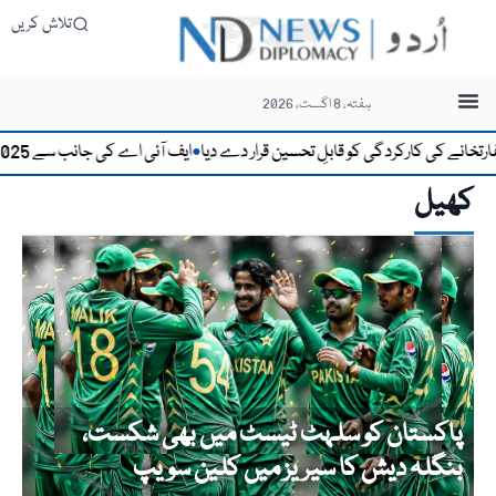
تلاش کریں
ہفتہ، 8 اگست، 2026
ے کی کارکردگی کو قابلِ تحسین قرار دے دیا
ایف آئی اے کی جانب سے 2025 میں 39 ہزار سے زائد مسافروں کو بیرون ملک سفر سے روکنے کا انکشاف
●
کھیل
پاکستان کو سلہٹ ٹیسٹ میں بھی شکست،
بنگلہ دیش کا سیریز میں کلین سویپ