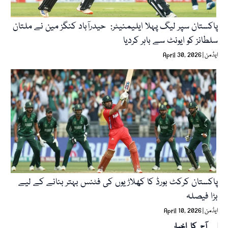
پاکستان سپر لیگ پہلا ایلیمنیٹر: حیدرآباد کنگز مین نے ملتان
سلطانز کو ایونٹ سے باہر کردیا
ایڈمن
April 30, 2026
پاکستان کرکٹ بورڈ کا کھلاڑیوں کی فٹنس بہتر بنانے کے لیے
بڑا فیصلہ
ایڈمن
April 10, 2026
آج کا اخبار