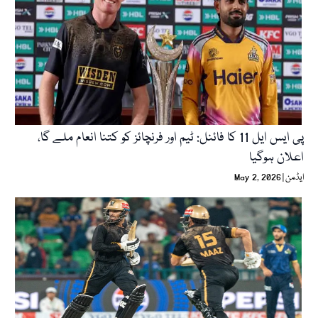
پی ایس ایل 11 کا فائنل: ٹیم اور فرنچائز کو کتنا انعام ملے گا،
اعلان ہوگیا
ایڈمن
May 2, 2026