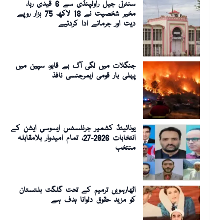
سنٹرل جیل راولپنڈی سے 6 قیدی رہا،
مخیر شخصیت نے 18 لاکھ 75 ہزار روپے
دیت اور جرمانے ادا کردئیے
جنگلات میں لگی آگ بے قابو، سپین میں
پہلی بار قومی ایمرجنسی نافذ
یونائیٹڈ کشمیر جرنلسٹس ایسوسی ایشن کے
انتخابات 2026-27، تمام امیدوار بلامقابلہ
منتخب
اٹھارہویں ترمیم کے تحت گلگت بلتستان
کو مزید حقوق دلوانا ہدف ہے