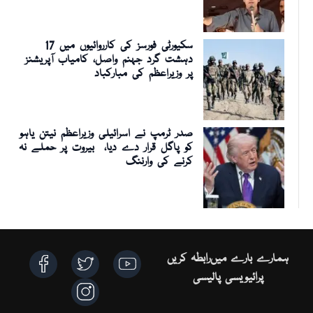
سکیورٹی فورسز کی کارروائیوں میں 17
دہشت گرد جہنم واصل، کامیاب آپریشنز
پر وزیراعظم کی مبارکباد
صدر ٹرمپ نے اسرائیلی وزیراعظم نیتن یاہو
کو پاگل قرار دے دیا، بیروت پر حملے نہ
کرنے کی وارننگ
ہمارے بارے میں
رابطہ کریں
پرائیویسی پالیسی