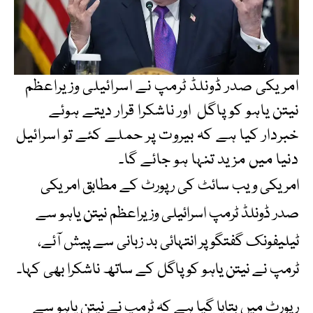
امریکی صدر ڈونلڈ ٹرمپ نے اسرائیلی وزیراعظم
نیتن یاہو کو پاگل اور ناشکرا قرار دیتے ہوئے
خبردار کیا ہے کہ بیروت پر حملے کئے تو اسرائیل
دنیا میں مزید تنہا ہو جائے گا۔
امریکی ویب سائٹ کی رپورٹ کے مطابق امریکی
صدر ڈونلڈ ٹرمپ اسرائیلی وزیراعظم نیتن یاہو سے
ٹیلیفونک گفتگو پر انتہائی بد زبانی سے پیش آئے،
ٹرمپ نے نیتن یاہو کو پاگل کے ساتھ ناشکرا بھی کہا۔
رپورٹ میں بتایا گیا ہے کہ ٹرمپ نے نیتن یاہو سے