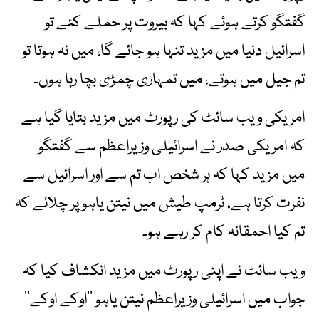
گفتگو کرتے ہوئے کہا کہ بیروت پر حملے کئے تو
اسرائیل دنیا میں مزید تنہا ہو جائے گا، میں نہ ہوتا تو
تم جیل میں ہوتے، میں تمہاری چمڑی بچا رہا ہوں۔
امریکی ویب سائٹ کی رپورٹ میں مزید بتایا گیا ہے
کہ امریکی صدر نے اسرائیلی وزیراعظم سے گفتگو
میں مزید کہا کہ ہر شخص اب تم سے اور اسرائیل سے
نفرت کرتا ہے، ٹرمپ طیش میں نیتن یاہو پر چلائے کہ
تم کیا احمقانہ کام کر رہے ہو۔
ویب سائٹ نے اپنی رپورٹ میں مزید انکشاف کیا کہ
جواب میں اسرائیلی وزیراعظم نیتن یاہو ’’اوکے اوکے‘‘