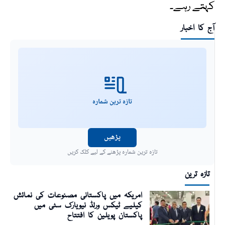
کہتے رہے۔
آج کا اخبار
تازہ ترین شمارہ
پڑھیں
تازہ ترین شمارہ پڑھنے کے لیے کلک کریں
تازہ ترین
امریکہ میں پاکستانی مصنوعات کی نمائش
کیلیے ٹیکس ورلڈ نیویارک سٹی میں
پاکستان پویلین کا افتتاح