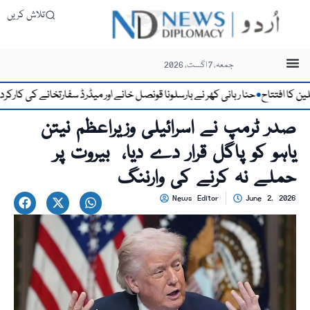
تلاش کریں
جمعہ، 7 اگست، 2026
ا افتتاح
حنا ربانی کھر نے بارسلونا قونصل خانے اور میڈرڈ سفارتخانے کی کارکردگی 
●
صدر ٹرمپ نے اسرائیلی وزیراعظم نیتن
یاہو کو پاگل قرار دے دیا، بیروت پر
حملے نہ کرنے کی وارننگ
News Editor
June 2, 2026