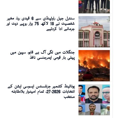
سنٹرل جیل راولپنڈی سے 6 قیدی رہا، مخیر
شخصیت نے 18 لاکھ 75 ہزار روپے دیت اور
جرمانے ادا کردئیے
جنگلات میں لگی آگ بے قابو، سپین میں
پہلی بار قومی ایمرجنسی نافذ
یونائیٹڈ کشمیر جرنلسٹس ایسوسی ایشن کے
انتخابات 2026-27، تمام امیدوار بلامقابلہ
منتخب