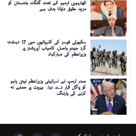
اٹھارہویں ترمیم کے تحت گلگت بلتستان کو
مزید حقوق دلوانا ہدف ہے
سکیورٹی فورسز کی کارروائیوں میں 17 دہشت
گرد جہنم واصل، کامیاب آپریشنز پر
وزیراعظم کی مبارکباد
صدر ٹرمپ نے اسرائیلی وزیراعظم نیتن یاہو
کو پاگل قرار دے دیا، بیروت پر حملے نہ
کرنے کی وارننگ