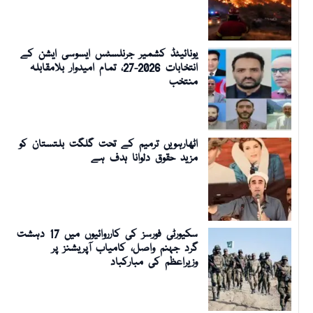
یونائیٹڈ کشمیر جرنلسٹس ایسوسی ایشن کے
انتخابات 2026-27، تمام امیدوار بلامقابلہ
منتخب
اٹھارہویں ترمیم کے تحت گلگت بلتستان کو
مزید حقوق دلوانا ہدف ہے
سکیورٹی فورسز کی کارروائیوں میں 17 دہشت
گرد جہنم واصل، کامیاب آپریشنز پر
وزیراعظم کی مبارکباد