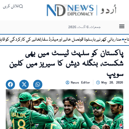
تلاش کریں
جمعرات، 6 اگست، 2026
بانی کھر نے بارسلونا قونصل خانے اور میڈرڈ سفارتخانے کی کارکردگی کو قابلِ تحسین 
پاکستان کو سلہٹ ٹیسٹ میں بھی
شکست، بنگلہ دیش کا سیریز میں کلین
سویپ
News Editor
May 20, 2026