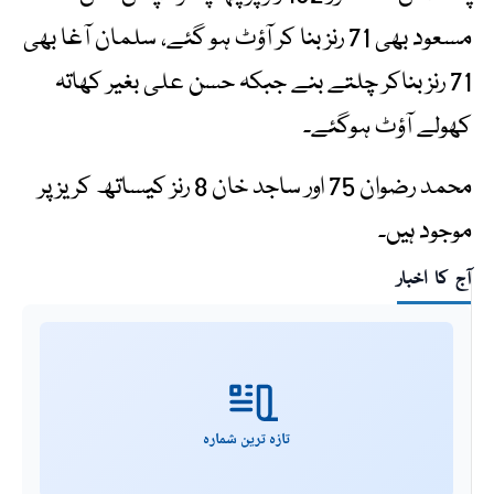
مسعود بھی 71 رنز بنا کر آؤٹ ہو گئے، سلمان آغا بھی
71 رنز بناکر چلتے بنے جبکہ حسن علی بغیر کھاتہ
کھولے آؤٹ ہوگئے۔
محمد رضوان 75 اور ساجد خان 8 رنز کیساتھ کریز پر
موجود ہیں۔
آج کا اخبار
تازہ ترین شمارہ