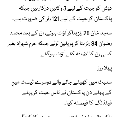
دیش کو جیت کے لیے 3 وکٹیں درکار ہیں جبکہ
پاکستان کو جیت کے لیے 121 رنز کی ضرورت ہے۔
ساجد خان 28 رنز بناکر آؤٹ ہوئے، ان کے بعد محمد
رضوان 94 رنز بنا کر پویلین لوٹے جبکہ خرم شہزاد بغیر
کسی رن کا اضافہ کئے آؤٹ ہوگئے۔
پہلا روز
سلہٹ میں کھیلے جانے والے دوسرے ٹیسٹ میچ
کے پہلے دن پاکستان نے ٹاس جیت کر پہلے
فیلڈنگ کا فیصلہ کیا۔