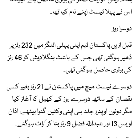
اس نے پہلا ٹیسٹ اپنے نام کیا تھا۔
دوسرا روز
قبل ازیں پاکستان ٹیم اپنی پہلی اننگز میں 232 رنز پر
ڈھیر ہوگئی تھی جس کے باعث بنگلادیش کو 46 رنز
کی برتری حاصل ہوگئی تھی۔
دوسرے ٹیسٹ میچ میں پاکستان نے 21 رنز بغیر کسی
نقصان کے ساتھ دوسرے روز کے کھیل کا آغاز کیا
مگر دونوں اوپنرز جلد ہی اپنی وکٹیں گنوا بیٹھے، اذان
اویس 13 اور عبداللّٰہ فضل 9 رنز بنا کر آؤٹ ہوگئے۔