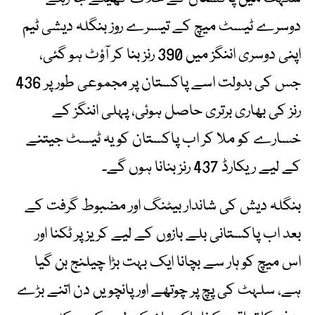
دوسرے ٹیسٹ میچ کے تیسرے روز بنگلہ دیشی ٹیم
اپنی دوسری اننگز میں 390 رنز بنا کر آؤٹ ہو گئی،
جس کی بدولت اسے پاکستان پر مجموعی طور پر 436
رنز کی بھاری برتری حاصل ہوئی، پہلی اننگز کے
خسارے کو ملا کر اب پاکستان کو یہ ٹیسٹ جیتنے
کے لیے ریکارڈ 437 رنز بنانا ہوں گے۔
بنگلہ دیش کی شاندار بیٹنگ اور مضبوط گرفت کے
بعد اب پاکستانی بلے بازوں کے لیے کریز پر ٹکنا اور
اس میچ کو ہار سے بچانا ایک بہت بڑا چیلنج بن گیا
ہے، سلہٹ کی پچ پر چوتھے اور پانچویں دن اتنے بڑے