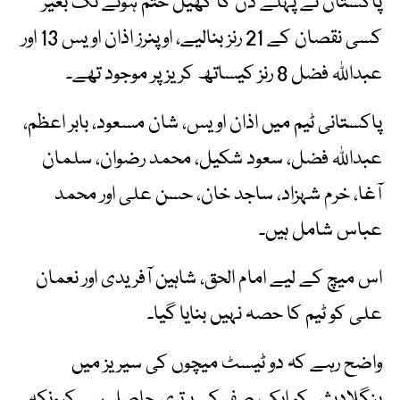
پاکستان نے پہلے دن کا کھیل ختم ہونے تک بغیر
کسی نقصان کے 21 رنز بنالیے، اوپنرز اذان اویس 13 اور
عبداللہ فضل 8 رنز کیساتھ کریز پر موجود تھے۔
پاکستانی ٹیم میں اذان اویس، شان مسعود، بابر اعظم،
عبداللہ فضل، سعود شکیل، محمد رضوان، سلمان
آغا، خرم شہزاد، ساجد خان، حسن علی اور محمد
عباس شامل ہیں۔
اس میچ کے لیے امام الحق، شاہین آفریدی اور نعمان
علی کو ٹیم کا حصہ نہیں بنایا گیا۔
واضح رہے کہ دو ٹیسٹ میچوں کی سیریز میں
بنگلادیش کو ایک صفر کی برتری حاصل ہے کیونکہ