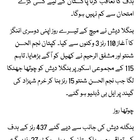
ہدف کا تعاقب کرنا پاکستان کے لیے کسی کڑے
امتحان سے کم نہیں ہوگا۔
بنگلا دیش نے میچ کے تیسرے روز اپنی دوسری اننگز
کا آغاز 110 رنز 3 وکٹوں سے کیا۔ کپتان نجم الحسن
شنتو اور مشفق الرحیم نے کھیل کو آگے بڑھایا، تاہم
115 کے مجموعی اسکور پر بنگلا دیش کو چوتھا جھٹکا
لگا جب نجم الحسن شنتو 15 رنز بنا کر خرم شہزاد کی
گیند پر ایل بی ڈبلیو ہو گئے۔
چوتھا روز
بنگلہ دیش کی جانب سے دیے گئے 437 رنز کے ہدف