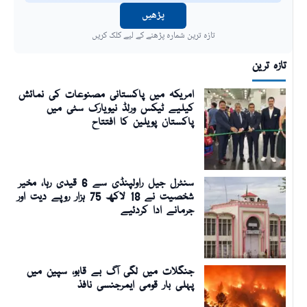
پڑھیں
تازہ ترین شمارہ پڑھنے کے لیے کلک کریں
تازہ ترین
امریکہ میں پاکستانی مصنوعات کی نمائش
کیلیے ٹیکس ورلڈ نیویارک سٹی میں
پاکستان پویلین کا افتتاح
سنٹرل جیل راولپنڈی سے 6 قیدی رہا، مخیر
شخصیت نے 18 لاکھ 75 ہزار روپے دیت اور
جرمانے ادا کردئیے
جنگلات میں لگی آگ بے قابو، سپین میں
پہلی بار قومی ایمرجنسی نافذ