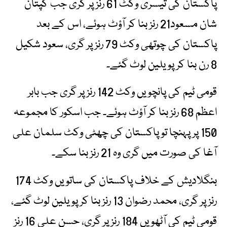
پاکستان کی تیسری وکٹ 61 رنز پر گری جب کپتان
شان مسعود21 رنز بنا کر آؤٹ ہوئے، اس کے بعد
پاکستان کی چوتھی وکٹ 79 رنز پر گری، سعود شکیل
8 رن بنا کر پویلین لوٹ گئے۔
قومی ٹیم کی پانچویں وکٹ 142 رنز پر گری جب بابر
اعظم 68 رنز بنا کر آؤٹ ہوئے۔ جب اسکور کا مجموعہ
150 پر پہنچا تو پاکستان کی چھٹی وکٹ سلمان علی
آغا کی صورت میں گری وہ 21 رنز بنا سکے۔
بنگلادیش کے خلاف پاکستان کی ساتویں وکٹ 174
رنز پر گری، محمد رضوان 13 رنز بنا کر پویلین لوٹ گئے،
قومی ٹیم کی آٹھویں 184 رنز پر گری، حسن علی 16 رنز