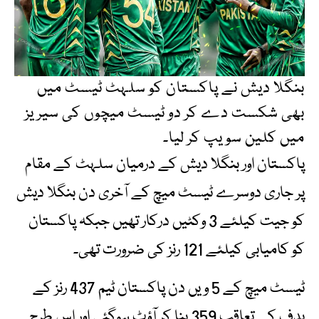
بنگلا دیش نے پاکستان کو سلہٹ ٹیسٹ میں
بھی شکست دے کر دو ٹیسٹ میچوں کی سیریز
میں کلین سویپ کر لیا۔
پاکستان اور بنگلا دیش کے درمیان سلہٹ کے مقام
پر جاری دوسرے ٹیسٹ میچ کے آخری دن بنگلا دیش
کو جیت کیلئے 3 وکٹیں درکار تھیں جبکہ پاکستان
کو کامیابی کیلئے 121 رنز کی ضرورت تھی۔
ٹیسٹ میچ کے 5 ویں دن پاکستان ٹیم 437 رنز کے
ہدف کے تعاقب 359 بنا کر آؤٹ ہوگئی اور اس طرح