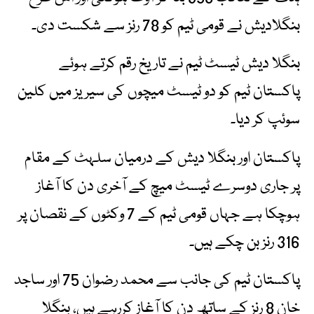
بنگلادیش نے قومی ٹیم کو 78 رنز سے شکست دی۔
بنگلا دیش ٹیسٹ ٹیم نے تاریخ رقم کرتے ہوئے
پاکستان ٹیم کو دو ٹیسٹ میچوں کی سیریز میں کلین
سوئپ کر دیا۔
پاکستان اور بنگلا دیش کے درمیان سلہٹ کے مقام
پر جاری دوسرے ٹیسٹ میچ کے آخری دن کا آغاز
ہوچکا ہے جہاں قومی ٹیم کے 7 وکٹوں کے نقصان پر
316 رنز بن چکے ہیں۔
پاکستان ٹیم کی جانب سے محمد رضوان 75 اور ساجد
خان 8 رنز کے ساتھ دن کا آغاز کررہے ہیں، بنگلا