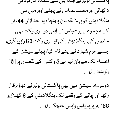
پاکستانی بولرز نے ابتدا ہی سے عمدہ کارکردگی
دکھائی اور محمد عباس نے پہلے اوور میں ہی
بنگلادیش کو پہلا نقصان پہنچا دیا، بعد ازاں 44 رنز
کے مجموعے پر عباس نے اپنی دوسری وکٹ بھی
حاصل کی، بنگلادیش کی تیسری وکٹ 63 رنز پر گری،
جسے خرم شہزاد نے اپنے نام کیا، پہلے سیشن کے
اختتام تک میزبان ٹیم نے 3 وکٹوں کے نقصان پر 101
رنز بنائے تھے۔
دوسرے سیشن میں بھی پاکستانی بولرز نے دباؤ برقرار
رکھا اور چائے کے وقفے تک بنگلادیش کے 6 کھلاڑی
168 رنز پر پویلین واپس جاچکے تھے۔