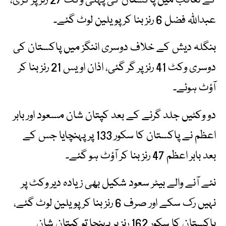
کے تعاقب میں پاکستان کی پہلی وکٹ 27 رنز پر گری،
عبداللّٰہ فضل 6 رنز بنا کر پویلین لوٹ گئے۔
بنگلہ دیش کے خلاف دوسری اننگز میں پاکستان کی
دوسری وکٹ 41 رنز پر گر گئی، اذان اویس 21 رنز بنا کر
آؤٹ ہوئے۔
دو وکٹیں جلد گرنے کے بعد کپتان شان مسعود اور بابر
اعظم نے پاکستان کا سکور 133 پر پہنچایا جس کے
بعد بابر اعظم 47 رنز بنا کر آؤٹ ہو گئے۔
نئے آنے والے بیٹر سعود شکیل بھی زیادہ دیر وکٹ پر
نہیں رک سکے اور صرف 6 رنز بنا کر پویلین لوٹ گئے،
پاکستان کا سکور 162 رنز پر پہنچا تو کپتان شان