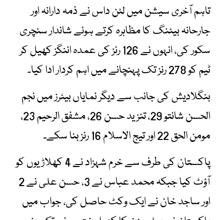
تاہم آخری سیشن میں لٹن داس نے ذمہ دارانہ اور
جارحانہ بیٹنگ کا مظاہرہ کرتے ہوئے شاندار سنچری
سکور کی، انہوں نے 126 رنز کی عمدہ اننگز کھیل کر
ٹیم کو 278 رنز تک پہنچانے میں اہم کردار ادا کیا۔
بنگلادیش کی جانب سے دیگر نمایاں بیٹرز میں نجم
الحسن شانتو 29، تنزید حسن 26، مشفق الرحیم 23،
مومن الحق 22 اور تیج الاسلام 16 رنز بنا سکے۔
پاکستان کی طرف سے خرم شہزاد نے 4 کھلاڑیوں کو
آؤٹ کیا جبکہ محمد عباس نے 3، حسن علی نے 2
اور ساجد خان نے ایک وکٹ حاصل کی، جواب میں