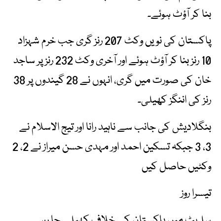
بنا کر آؤٹ ہوئے۔
پاکستان کی نویں وکٹ 207 رنز گری جب خرم شہزاد
10 رنز بنا کر آؤٹ ہوئے اور آخری وکٹ 232 رنز پر ساجد
خان کی صورت میں گری، انہوں نے 28 گیندوں پر 38
رنز کی اننگز کھیلی۔
بنگلادیش کی جانب سے ناہید رانا اور تیج الاسلام نے
3، 3 جبکہ تسکین احمد اور مہدی حسن میراز نے 2، 2
وکٹیں حاصل کیں
تیسرا روز
سلہٹ میں پاکستان کے خلاف کھیلے جا رہے