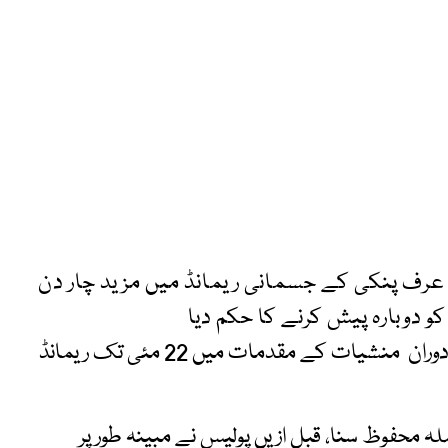
 عرف پنکی کے جسمانی ریمانڈ میں مزید چار دن
سماعت جوڈیشل کمپلیکس میں ہوئی، سماعت کے دوران منشیات کے مقدمات میں 22 مئی تک ریمانڈ
 محفوظ سنا، قبل ازیں پولیس نے مبینہ طور پر