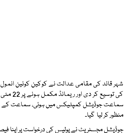
شہر قائد کی مقامی عدالت نے کوکین کوئین انمول
کی توسیع کر دی اور ریمانڈ مکمل ہونے پر 22 مئی کو دوبارہ پیش کرنے کا حکم دیا
منظور کر لیا گیا۔
جوڈیشل مجسٹریٹ نے پولیس کی درخواست پر اپنا فیصلہ