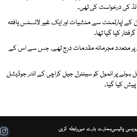
ڈ کی درخواست کی تھی۔
ن کے اپارٹمنٹ سے منشیات اور ایک غیر لائسنس یافتہ
تار کیا گیا تھا۔
 پر متعدد مجرمانہ مقدمات درج تھے، جس سے اس کے
ہونے پر انمول کو سینٹرل جیل کراچی کے اندر جوڈیشل
ش کیا گیا۔
ئیویسی پالیسی
ہمارے بارے میں
رابطہ کریں