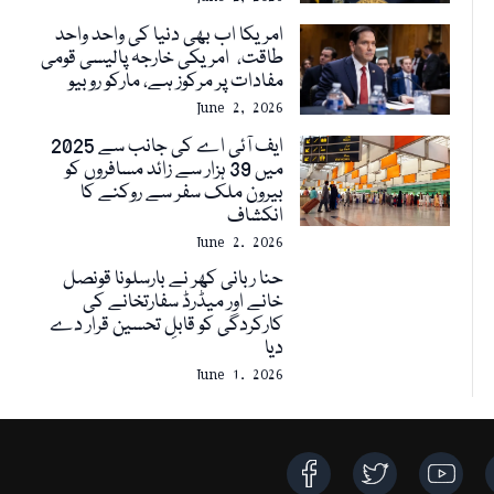
امریکا اب بھی دنیا کی واحد واحد
طاقت، امریکی خارجہ پالیسی قومی
مفادات پر مرکوز ہے، مارکو روبیو
June 2, 2026
ایف آئی اے کی جانب سے 2025
میں 39 ہزار سے زائد مسافروں کو
بیرون ملک سفر سے روکنے کا
انکشاف
June 2, 2026
حنا ربانی کھر نے بارسلونا قونصل
خانے اور میڈرڈ سفارتخانے کی
کارکردگی کو قابلِ تحسین قرار دے
دیا
June 1, 2026