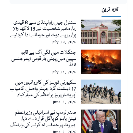
تازہ ترین
سنٹرل جیل راولپنڈی سے 6 قیدی
رہا، مخیر شخصیت نے 18 لاکھ 75
ہزار روپے دیت اور جرمانے ادا کردئیے
July 29, 2026
جنگلات میں لگی آگ بے قابو،
سپین میں پہلی بار قومی ایمرجنسی
نافذ
July 25, 2026
سکیورٹی فورسز کی کارروائیوں میں
17 دہشت گرد جہنم واصل، کامیاب
آپریشنز پر وزیراعظم کی مبارکباد
June 3, 2026
صدر ٹرمپ نے اسرائیلی وزیراعظم
نیتن یاہو کو پاگل قرار دے دیا،
بیروت پر حملے نہ کرنے کی وارننگ
June 2, 2026