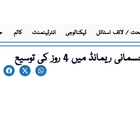
ت / لائف اسٹائل
ٹیکنالوجی
انٹرٹینمنٹ
کالم
انڈ میں 4 روز کی توسیع