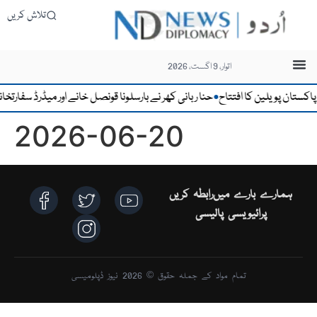
تلاش کریں
اتوار، 9 اگست، 2026
ستان پویلین کا افتتاح
حنا ربانی کھر نے بارسلونا قونصل خانے اور میڈرڈ سفارتخان
●
2026-06-20
ہمارے بارے میں
رابطہ کریں
پرائیویسی پالیسی
تمام مواد کے جملہ حقوق © 2026 نیوز ڈپلومیسی