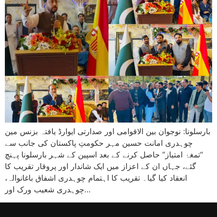
بارسلونا: نوجوان بین الاقوامی اور صدارتی ایوارڈ یافتہ بزنس مین
چوہدری امانت حسین مہر حکومتِ پاکستان کی جانب سے
“تمغۂ امتیاز” حاصل کرنے کے بعد اسپین کے شہر بارسلونا پہنچ
گئے، جہاں ان کے اعزاز میں ایک شاندار اور پروقار تقریب کا
انعقاد کیا گیا۔ تقریب کا اہتمام چوہدری اشفاق باغانوالہ،
چوہدری شعیب ورک اور…