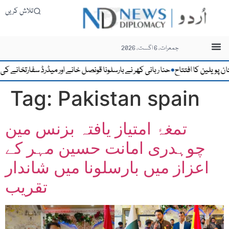
تلاش کریں
جمعرات، 6 اگست، 2026
یلین کا افتتاح
حنا ربانی کھر نے بارسلونا قونصل خانے اور میڈرڈ سفارتخانے کی کا
●
Tag:
Pakistan spain
تمغۂ امتیاز یافتہ بزنس مین
چوہدری امانت حسین مہر کے
اعزاز میں بارسلونا میں شاندار
تقریب