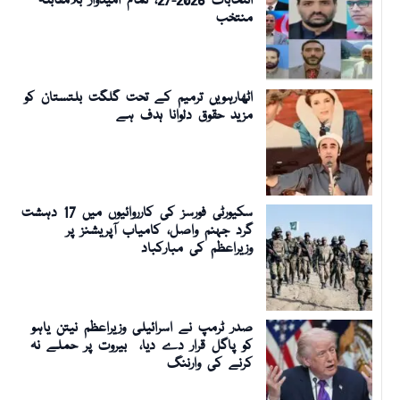
انتخابات 2026-27، تمام امیدوار بلامقابلہ
منتخب
اٹھارہویں ترمیم کے تحت گلگت بلتستان کو
مزید حقوق دلوانا ہدف ہے
سکیورٹی فورسز کی کارروائیوں میں 17 دہشت
گرد جہنم واصل، کامیاب آپریشنز پر
وزیراعظم کی مبارکباد
صدر ٹرمپ نے اسرائیلی وزیراعظم نیتن یاہو
کو پاگل قرار دے دیا، بیروت پر حملے نہ
کرنے کی وارننگ