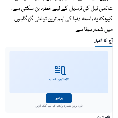
عالمی تیل کی ترسیل کے لیے خطرہ بن سکتی ہے،
کیونکہ یہ راستہ دنیا کی اہم ترین توانائی گزرگاہوں
میں شمار ہوتا ہے
آج کا اخبار
تازہ ترین شمارہ
پڑھیں
تازہ ترین شمارہ پڑھنے کے لیے کلک کریں
تازہ ترین