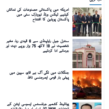
امریکہ میں پاکستانی مصنوعات کی نمائش
کیلیے ٹیکس ورلڈ نیویارک سٹی میں
پاکستان پویلین کا افتتاح
سنٹرل جیل راولپنڈی سے 6 قیدی رہا، مخیر
شخصیت نے 18 لاکھ 75 ہزار روپے دیت اور
جرمانے ادا کردئیے
جنگلات میں لگی آگ بے قابو، سپین میں
پہلی بار قومی ایمرجنسی نافذ
یونائیٹڈ کشمیر جرنلسٹس ایسوسی ایشن کے