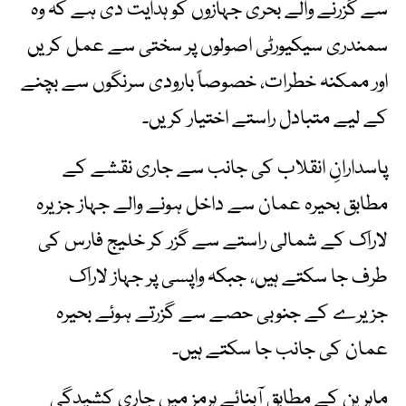
سے گزرنے والے بحری جہازوں کو ہدایت دی ہے کہ وہ
سمندری سیکیورٹی اصولوں پر سختی سے عمل کریں
اور ممکنہ خطرات، خصوصاً بارودی سرنگوں سے بچنے
کے لیے متبادل راستے اختیار کریں۔
پاسدارانِ انقلاب کی جانب سے جاری نقشے کے
مطابق بحیرہ عمان سے داخل ہونے والے جہاز جزیرہ
لاراک کے شمالی راستے سے گزر کر خلیج فارس کی
طرف جا سکتے ہیں، جبکہ واپسی پر جہاز لاراک
جزیرے کے جنوبی حصے سے گزرتے ہوئے بحیرہ
عمان کی جانب جا سکتے ہیں۔
ماہرین کے مطابق آبنائے ہرمز میں جاری کشیدگی