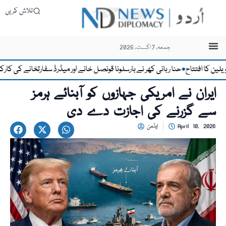
تلاش کریں
جمعہ، 7 اگست، 2026
ا افتتاح
حنا ربانی کھر نے بارسلونا قونصل خانے اور میڈرڈ سفارتخانے کی کارکردگی 
●
ایران نے امریکی جہازوں کو آبنائے ہرمز
سے گزرنے کی اجازت دے دی
April 10, 2026
ایڈمن