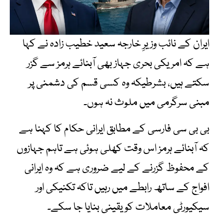
ایران کے نائب وزیرِ خارجہ سعید خطیب زادہ نے کہا
ہے کہ امریکی بحری جہاز بھی آبنائے ہرمز سے گزر
سکتے ہیں، بشرطیکہ وہ کسی قسم کی دشمنی پر
مبنی سرگرمی میں ملوث نہ ہوں۔
بی بی سی فارسی کے مطابق ایرانی حکام کا کہنا ہے
کہ آبنائے ہرمز اس وقت کھلی ہوئی ہے تاہم جہازوں
کے محفوظ گزرنے کے لیے ضروری ہے کہ وہ ایرانی
افواج کے ساتھ رابطے میں رہیں تاکہ تکنیکی اور
سیکیورٹی معاملات کو یقینی بنایا جا سکے۔