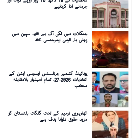
شخصیت نے 18 لاکھ 75 ہزار روپے دیت اور
جرمانے ادا کردئیے
جنگلات میں لگی آگ بے قابو، سپین میں
پہلی بار قومی ایمرجنسی نافذ
یونائیٹڈ کشمیر جرنلسٹس ایسوسی ایشن کے
انتخابات 2026-27، تمام امیدوار بلامقابلہ
منتخب
اٹھارہویں ترمیم کے تحت گلگت بلتستان کو
مزید حقوق دلوانا ہدف ہے