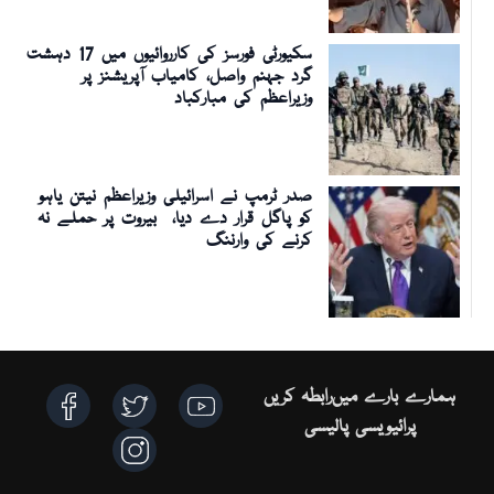
سکیورٹی فورسز کی کارروائیوں میں 17 دہشت
گرد جہنم واصل، کامیاب آپریشنز پر
وزیراعظم کی مبارکباد
صدر ٹرمپ نے اسرائیلی وزیراعظم نیتن یاہو
کو پاگل قرار دے دیا، بیروت پر حملے نہ
کرنے کی وارننگ
ہمارے بارے میں
رابطہ کریں
پرائیویسی پالیسی