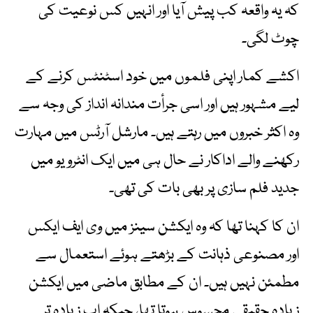
کہ یہ واقعہ کب پیش آیا اور انہیں کس نوعیت کی
چوٹ لگی۔
اکشے کمار اپنی فلموں میں خود اسٹنٹس کرنے کے
لیے مشہور ہیں اور اسی جرأت مندانہ انداز کی وجہ سے
وہ اکثر خبروں میں رہتے ہیں۔ مارشل آرٹس میں مہارت
رکھنے والے اداکار نے حال ہی میں ایک انٹرویو میں
جدید فلم سازی پر بھی بات کی تھی۔
ان کا کہنا تھا کہ وہ ایکشن سینز میں وی ایف ایکس
اور مصنوعی ذہانت کے بڑھتے ہوئے استعمال سے
مطمئن نہیں ہیں۔ ان کے مطابق ماضی میں ایکشن
زیادہ حقیقی محسوس ہوتا تھا، جبکہ اب زیادہ تر