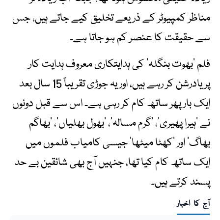
مناظر کمپیوٹر کے ذریعے تخلیق کیے جاتے ہیں، جس
سے حقیقت کا عنصر کم ہو جاتا ہے۔
فلم ’بھوت بنگلہ‘ کی ہدایتکاری معروف ہدایت کار
پریادرشن کر رہے ہیں، اور یہ جوڑی تقریباً 15 سال بعد
ایک بار پھر ساتھ کام کر رہی ہے۔ اس سے قبل دونوں
نے ’ہیرا پھیری‘، ’گرم مسالہ‘، ’بھول بھلیاں‘، ’بھاگم
بھاگ‘ اور ’کھٹا میٹھا‘ جیسی کامیاب فلموں میں
ایک ساتھ کام کیا تھا، جنہیں آج بھی شائقین بے حد
پسند کرتے ہیں۔
آج کا اخبار