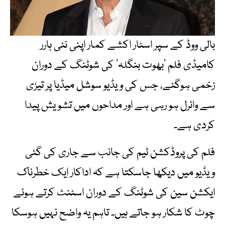
بالی ووڈ کے سپر اسٹار اکشے کمار اپنی نئی ہارر
کامیڈی فلم ’بھوت بنگلہ‘ کی شوٹنگ کے دوران
زخمی ہوگئے، جس کی ویڈیو سوشل میڈیا پر تیزی
سے وائرل ہو رہی ہے اور مداحوں میں تشویش پیدا
کردی ہے۔
فلم کی پروڈکشن ٹیم کی جانب سے جاری کی گئی
ویڈیو میں دیکھا جاسکتا ہے کہ اداکار ایک خطرناک
ایکشن سین کی شوٹنگ کے دوران اسٹنٹ کرتے ہوئے
چوٹ کا شکار ہو جاتے ہیں۔ تاہم یہ واضح نہیں ہوسکا