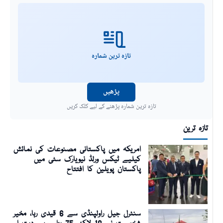
تازہ ترین شمارہ
پڑھیں
تازہ ترین شمارہ پڑھنے کے لیے کلک کریں
تازہ ترین
امریکہ میں پاکستانی مصنوعات کی نمائش
کیلیے ٹیکس ورلڈ نیویارک سٹی میں
پاکستان پویلین کا افتتاح
سنٹرل جیل راولپنڈی سے 6 قیدی رہا، مخیر