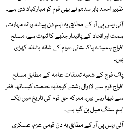
ظہیر احمد بابر سدھو نے بھی قوم کو مبارکباد دی ہے۔
آئی ایس پی آر کے مطابق یہ اہم دن پیشہ ورانہ مہارت،
ہمت اور اتحاد کے پائیدار جذبے کا ثبوت ہے، مسلح
افواج ہمیشہ پاکستانی عوام کے شانہ بشانہ کھڑی
ہیں۔
پاک فوج کے شعبہ تعلقات عامہ کے مطابق مسلح
افواج قوم سے لازوال رشتےکوجذبہ خدمت کیساتھ فخر
سے نبھا رہی ہیں، معرکہ حق قوم کی تاریخ میں ایک
اہم سنگ میل بن گیا ہے۔
آئی ایس پی آر کے مطابق یہ دن قومی عزم، عسکری