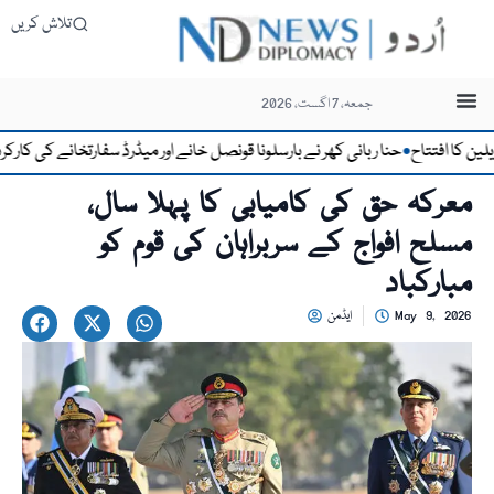
تلاش کریں
جمعہ، 7 اگست، 2026
ا افتتاح
حنا ربانی کھر نے بارسلونا قونصل خانے اور میڈرڈ سفارتخانے کی کارکردگی ک
●
معرکہ حق کی کامیابی کا پہلا سال،
مسلح افواج کے سربراہان کی قوم کو
مبارکباد
May 9, 2026
ایڈمن