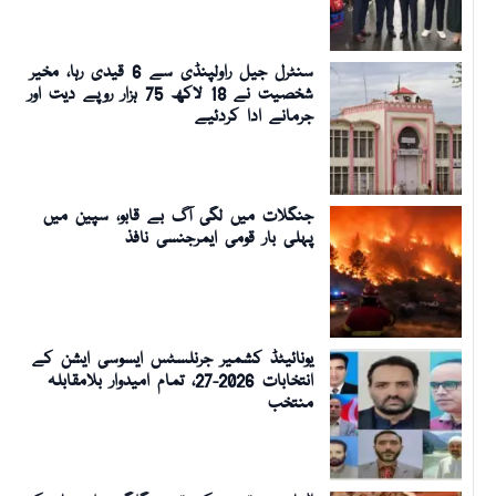
سنٹرل جیل راولپنڈی سے 6 قیدی رہا، مخیر
شخصیت نے 18 لاکھ 75 ہزار روپے دیت اور
جرمانے ادا کردئیے
جنگلات میں لگی آگ بے قابو، سپین میں
پہلی بار قومی ایمرجنسی نافذ
یونائیٹڈ کشمیر جرنلسٹس ایسوسی ایشن کے
انتخابات 2026-27، تمام امیدوار بلامقابلہ
منتخب