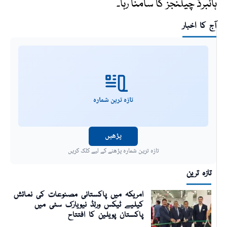
ہائبرڈ چیلنجز کا سامنا رہا۔
آج کا اخبار
تازہ ترین شمارہ
پڑھیں
تازہ ترین شمارہ پڑھنے کے لیے کلک کریں
تازہ ترین
امریکہ میں پاکستانی مصنوعات کی نمائش
کیلیے ٹیکس ورلڈ نیویارک سٹی میں
پاکستان پویلین کا افتتاح