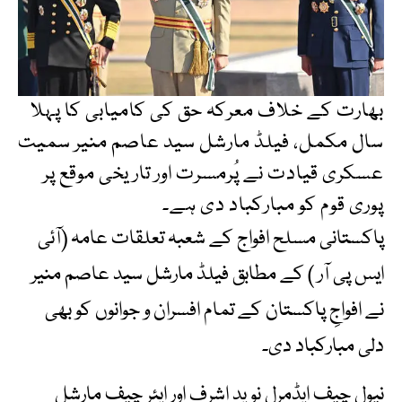
بھارت کے خلاف معرکہ حق کی کامیابی کا پہلا
سال مکمل، فیلڈ مارشل سید عاصم منیر سمیت
عسکری قیادت نے پُرمسرت اور تاریخی موقع پر
پوری قوم کو مبارکباد دی ہے۔
پاکستانی مسلح افواج کے شعبہ تعلقات عامہ (آئی
ایس پی آر ) کے مطابق فیلڈ مارشل سید عاصم منیر
نے افواجِ پاکستان کے تمام افسران و جوانوں کو بھی
دلی مبارکباد دی۔
نیول چیف ایڈمرل نوید اشرف اور ایئر چیف مارشل