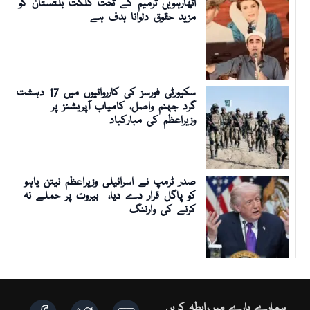
اٹھارہویں ترمیم کے تحت گلگت بلتستان کو
مزید حقوق دلوانا ہدف ہے
سکیورٹی فورسز کی کارروائیوں میں 17 دہشت
گرد جہنم واصل، کامیاب آپریشنز پر
وزیراعظم کی مبارکباد
صدر ٹرمپ نے اسرائیلی وزیراعظم نیتن یاہو
کو پاگل قرار دے دیا، بیروت پر حملے نہ
کرنے کی وارننگ
ہمارے بارے میں
رابطہ کریں