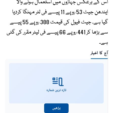
اس کے برعکس جہازوں میں استعمال ہونے والا
ایندھن جیٹ 53 روپے 11 پیسے فی لٹر مہنگا کردیا
گیا ہے، جیٹ فیول کی قیمت 388 روپے 55 پیسے
سے بڑھا کر 441 روپے 66 پیسے فی لیٹر مقرر کی گئی
ہے۔
آج کا اخبار
تازہ ترین شمارہ
پڑھیں