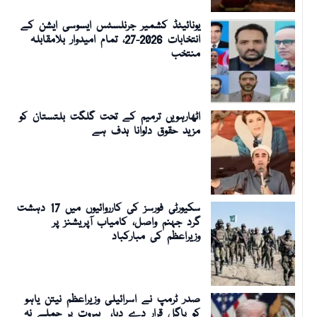
یونائیٹڈ کشمیر جرنلسٹس ایسوسی ایشن کے
انتخابات 2026-27، تمام امیدوار بلامقابلہ
منتخب
اٹھارہویں ترمیم کے تحت گلگت بلتستان کو
مزید حقوق دلوانا ہدف ہے
سکیورٹی فورسز کی کارروائیوں میں 17 دہشت
گرد جہنم واصل، کامیاب آپریشنز پر
وزیراعظم کی مبارکباد
صدر ٹرمپ نے اسرائیلی وزیراعظم نیتن یاہو
کو پاگل قرار دے دیا، بیروت پر حملے نہ