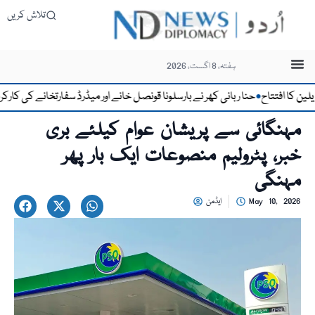
تلاش کریں
ہفتہ، 8 اگست، 2026
ا افتتاح
حنا ربانی کھر نے بارسلونا قونصل خانے اور میڈرڈ سفارتخانے کی کارکردگی 
●
مہنگائی سے پریشان عوام کیلئے بری
خبر، پٹرولیم منصوعات ایک بار پھر
مہنگی
May 10, 2026
ایڈمن