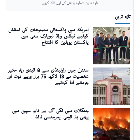
تازہ ترین شمارہ پڑھنے کے لیے کلک کریں
تازہ ترین
امریکہ میں پاکستانی مصنوعات کی نمائش
کیلیے ٹیکس ورلڈ نیویارک سٹی میں
پاکستان پویلین کا افتتاح
سنٹرل جیل راولپنڈی سے 6 قیدی رہا، مخیر
شخصیت نے 18 لاکھ 75 ہزار روپے دیت اور
جرمانے ادا کردئیے
جنگلات میں لگی آگ بے قابو، سپین میں
پہلی بار قومی ایمرجنسی نافذ