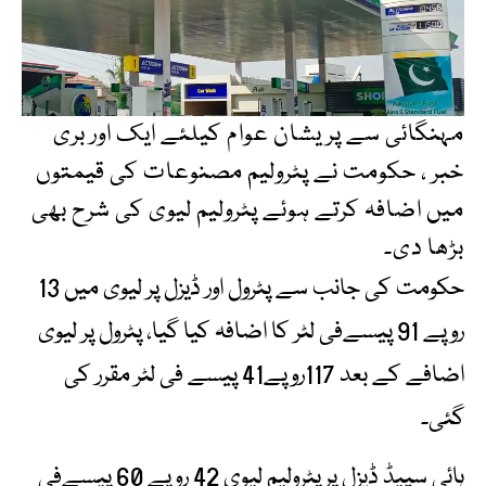
مہنگائی سے پریشان عوام کیلئے ایک اور بری
خبر ، حکومت نے پٹرولیم مصنوعات کی قیمتوں
میں اضافہ کرتے ہوئے پٹرولیم لیوی کی شرح بھی
بڑھا دی۔
حکومت کی جانب سے پٹرول اور ڈیزل پر لیوی میں 13
روپے 91 پیسےفی لٹر کا اضافہ کیا گیا، پٹرول پر لیوی
اضافے کے بعد 117روپے41 پیسے فی لٹر مقرر کی
گئی۔
ہائی سپیڈ ڈیزل پرپٹرولیم لیوی 42 روپے 60 پیسےفی