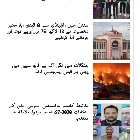
سنٹرل جیل راولپنڈی سے 6 قیدی رہا، مخیر
شخصیت نے 18 لاکھ 75 ہزار روپے دیت اور
جرمانے ادا کردئیے
جنگلات میں لگی آگ بے قابو، سپین میں
پہلی بار قومی ایمرجنسی نافذ
یونائیٹڈ کشمیر جرنلسٹس ایسوسی ایشن کے
انتخابات 2026-27، تمام امیدوار بلامقابلہ
منتخب