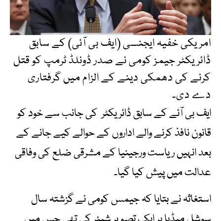
امریکی خفیہ ایجنسی (ایف بی آئی) کے سابق
ڈائریکٹر جیمز کومی نے صدر ڈونلڈ ٹرمپ کو قتل
کرنے کی دھمکی دینے کے الزام میں گرفتاری
دے دی۔
ایف بی آئے کے سابق ڈائریکٹر کی جانب سے خود کو
قانون نافذ کرنے والے اداروں کے حوالے کیے جانے کے
بعد انہیں ریاست ورجینیا کے مشرقی ضلع کی وفاقی
عدالت میں پیش کیا گیا۔
استغاثہ نے بتایا کہ جیمس کومی نے گزشتہ سال
سوشل میڈیا پر ایک تصویر شیئر کی تھی جس میں