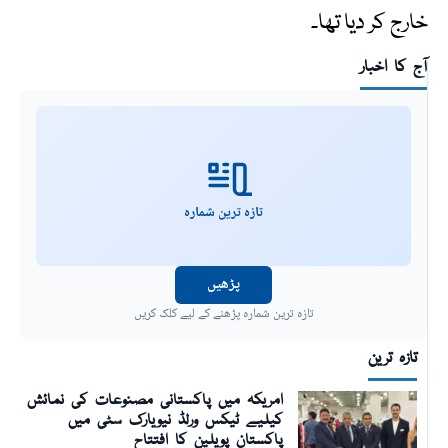
خارج کر دیا تھا۔
آج کا اخبار
تازہ ترین شمارہ
پڑھیں
تازہ ترین شمارہ پڑھنے کے لیے کلک کریں
تازہ ترین
امریکہ میں پاکستانی مصنوعات کی نمائش
کیلیے ٹیکس ورلڈ نیویارک سٹی میں
پاکستان پویلین کا افتتاح