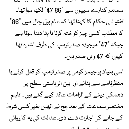
سمندر کنارے سیپوں سے “86 47” لکھا ہوا تھا۔
تفتیشی حکام کا کہنا تھا کہ عام بول چال میں “86”
کا مطلب کسی چیز کو ختم کرنا یا ہٹا دینا ہوتا ہے
جبکہ “47” موجودہ صدر ٹرمپ کی طرف اشارہ تھا
کیوں کہ 47 ویں صدر ہیں۔
اسی بنیاد پر جیمز کومی پر صدر ٹرمپ کو قتل کرنے یا
منظرنامے سے ہٹانے اور بین الریاستی سطح پر
دھمکی دینے کے الزامات عائد کیے گئے ہیں۔ تاہم
مختصر سماعت کے بعد جج نے انھیں بغیر کسی شرط
کے جانے کی اجازت دے دی۔عدالت کی یہ کارروائی