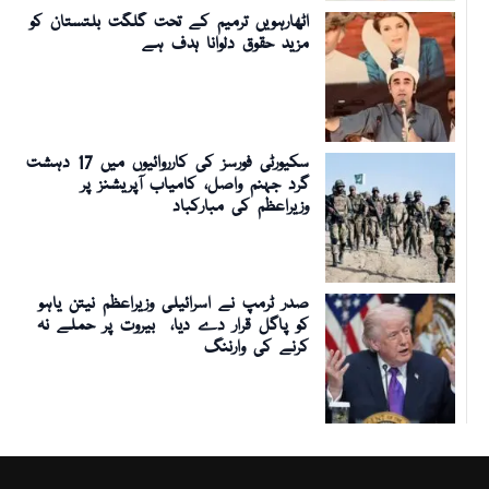
اٹھارہویں ترمیم کے تحت گلگت بلتستان کو
مزید حقوق دلوانا ہدف ہے
سکیورٹی فورسز کی کارروائیوں میں 17 دہشت
گرد جہنم واصل، کامیاب آپریشنز پر
وزیراعظم کی مبارکباد
صدر ٹرمپ نے اسرائیلی وزیراعظم نیتن یاہو
کو پاگل قرار دے دیا، بیروت پر حملے نہ
کرنے کی وارننگ