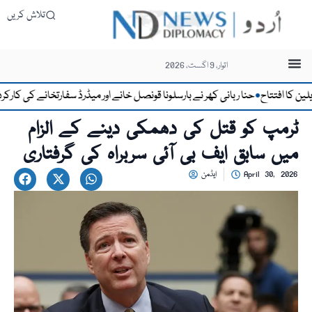
تلاش کریں
اتوار، 9 اگست، 2026
 افتتاح
حنا ربانی کھر نے بارسلونا قونصل خانے اور میڈرڈ سفارتخانے کی کارکردگی ک
●
ٹرمپ کو قتل کی دھمکی دینے کے الزام
میں سابق ایف بی آئی سربراہ کی گرفتاری
April 30, 2026
ایڈمن