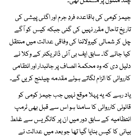
چند منٹوں پر مشتمل تھی۔
جیمز کومی کی باقاعدہ فردِ جرم اور اگلی پیشی کی
تاریخ تاحال مقرر نہیں کی گئی جبکہ کیس کو آگے
چل کر شمالی کیرولائنا کی وفاقی عدالت میں منتقل
کیا جائے گا۔ سابق ایف بی آئی ڈائریکٹر کے وکلا نے
دلیل دی کہ وہ محکمۂ انصاف پر جانبدار اور انتقامی
کارروائی کا الزام لگاتے ہوئے مقدمہ چیلنج کریں گے۔
یاد رہے کہ یہ پہلا موقع نہیں جب جیمز کومی کو
قانونی کارروائی کا سامنا ہو اس سے قبل بھی ٹرمپ
انتظامیہ کے سابق دور میں ان پر کانگریس سے غلط
بیانی کا کیس بنایا گیا تھا جو بعد میں عدالت نے