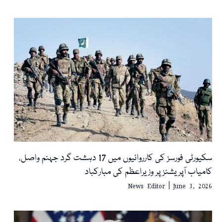
سکیورٹی فورسز کی کارروائیوں میں 17 دہشت گرد جہنم واصل،
کامیاب آپریشنز پر وزیراعظم کی مبارکباد
News Editor
June 3, 2026