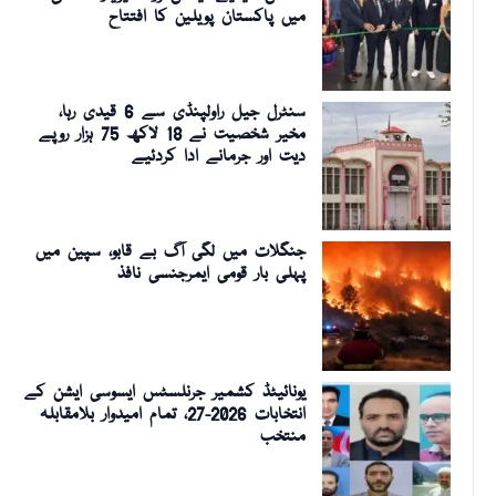
میں پاکستان پویلین کا افتتاح
سنٹرل جیل راولپنڈی سے 6 قیدی رہا،
مخیر شخصیت نے 18 لاکھ 75 ہزار روپے
دیت اور جرمانے ادا کردئیے
جنگلات میں لگی آگ بے قابو، سپین میں
پہلی بار قومی ایمرجنسی نافذ
یونائیٹڈ کشمیر جرنلسٹس ایسوسی ایشن کے
انتخابات 2026-27، تمام امیدوار بلامقابلہ
منتخب