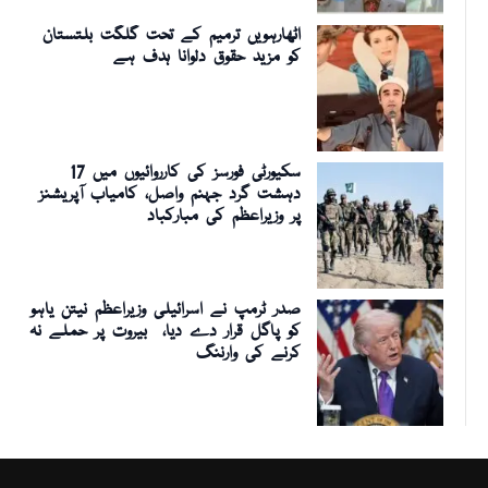
اٹھارہویں ترمیم کے تحت گلگت بلتستان
کو مزید حقوق دلوانا ہدف ہے
سکیورٹی فورسز کی کارروائیوں میں 17
دہشت گرد جہنم واصل، کامیاب آپریشنز
پر وزیراعظم کی مبارکباد
صدر ٹرمپ نے اسرائیلی وزیراعظم نیتن یاہو
کو پاگل قرار دے دیا، بیروت پر حملے نہ
کرنے کی وارننگ