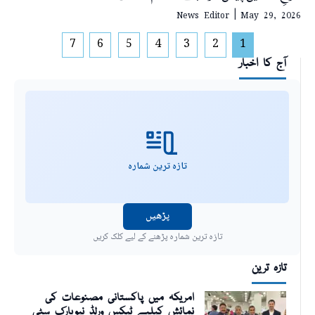
News Editor
May 29, 2026
7
6
5
4
3
2
1
آج کا اخبار
تازہ ترین شمارہ
پڑھیں
تازہ ترین شمارہ پڑھنے کے لیے کلک کریں
تازہ ترین
امریکہ میں پاکستانی مصنوعات کی
نمائش کیلیے ٹیکس ورلڈ نیویارک سٹی