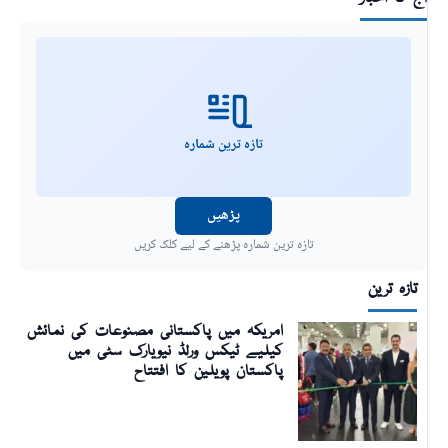
تازہ ترین شمارہ
پڑھیں
تازہ ترین شمارہ پڑھنے کے لیے کلک کریں
تازہ ترین
امریکہ میں پاکستانی مصنوعات کی نمائش
کیلیے ٹیکس ورلڈ نیویارک سٹی میں
پاکستان پویلین کا افتتاح