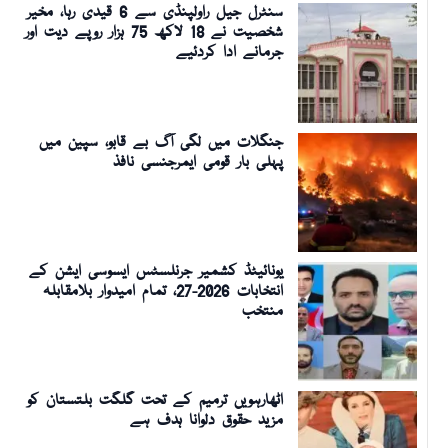
سنٹرل جیل راولپنڈی سے 6 قیدی رہا، مخیر
شخصیت نے 18 لاکھ 75 ہزار روپے دیت اور
جرمانے ادا کردئیے
جنگلات میں لگی آگ بے قابو، سپین میں
پہلی بار قومی ایمرجنسی نافذ
یونائیٹڈ کشمیر جرنلسٹس ایسوسی ایشن کے
انتخابات 2026-27، تمام امیدوار بلامقابلہ
منتخب
اٹھارہویں ترمیم کے تحت گلگت بلتستان کو
مزید حقوق دلوانا ہدف ہے