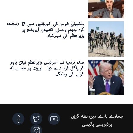
سکیورٹی فورسز کی کارروائیوں میں 17 دہشت
گرد جہنم واصل، کامیاب آپریشنز پر
وزیراعظم کی مبارکباد
صدر ٹرمپ نے اسرائیلی وزیراعظم نیتن یاہو
کو پاگل قرار دے دیا، بیروت پر حملے نہ
کرنے کی وارننگ
ہمارے بارے میں
رابطہ کریں
پرائیویسی پالیسی