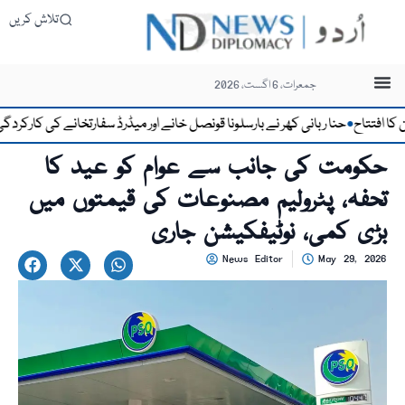
تلاش کریں
جمعرات، 6 اگست، 2026
تتاح
حنا ربانی کھر نے بارسلونا قونصل خانے اور میڈرڈ سفارتخانے کی کارکردگی کو ق
●
حکومت کی جانب سے عوام کو عید کا
تحفہ، پٹرولیم مصنوعات کی قیمتوں میں
بڑی کمی، نوٹیفکیشن جاری
News Editor
May 29, 2026