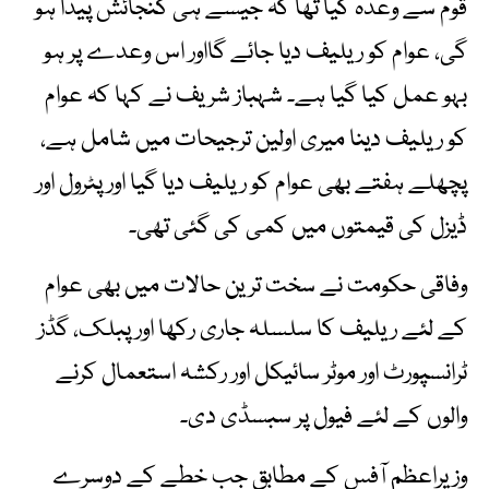
قوم سے وعدہ کیا تھا کہ جیسے ہی گنجائش پیدا ہو
گی، عوام کو ریلیف دیا جائے گااور اس وعدے پر ہو
بہو عمل کیا گیا ہے۔ شہباز شریف نے کہا کہ عوام
کو ریلیف دینا میری اولین ترجیحات میں شامل ہے،
پچھلے ہفتے بھی عوام کو ریلیف دیا گیا اور پٹرول اور
ڈیزل کی قیمتوں میں کمی کی گئی تھی۔
وفاقی حکومت نے سخت ترین حالات میں بھی عوام
کے لئے ریلیف کا سلسلہ جاری رکھا اور پبلک، گڈز
ٹرانسپورٹ اور موٹر سائیکل اور رکشہ استعمال کرنے
والوں کے لئے فیول پر سبسڈی دی۔
وزیراعظم آفس کے مطابق جب خطے کے دوسرے