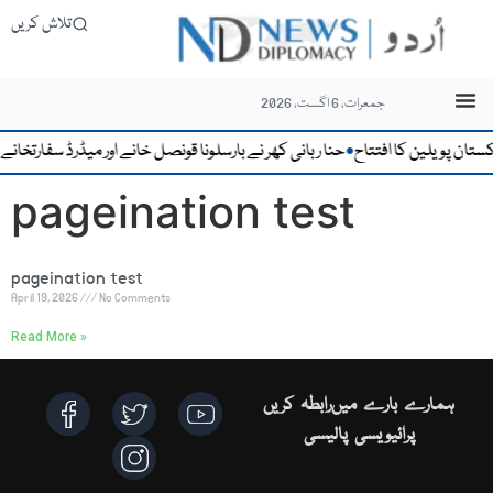
تلاش کریں
جمعرات، 6 اگست، 2026
ان پویلین کا افتتاح
حنا ربانی کھر نے بارسلونا قونصل خانے اور میڈرڈ سفارتخانے 
●
pageination test
pageination test
April 19, 2026
No Comments
Read More »
ہمارے بارے میں
رابطہ کریں
پرائیویسی پالیسی