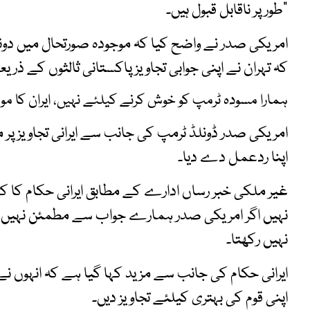
طور پر ناقابل قبول ہیں۔”
امریکی صدر نے واضح کیا کہ موجودہ صورتحال میں دون
کہ تہران نے اپنی جوابی تجاویز پاکستانی ثالثوں کے ذر
ہمارا مسودہ ٹرمپ کو خوش کرنے کیلئے نہیں، ایران کا م
امریکی صدر ڈونلڈ ٹرمپ کی جانب سے ایرانی تجاویز پر 
اپنا ردعمل دے دیا۔
غیر ملکی خبر رساں ادارے کے مطابق ایرانی حکام کا 
نہیں اگر امریکی صدر ہمارے جواب سے مطمئن نہیں ت
نہیں رکھتا۔
ایرانی حکام کی جانب سے مزید کہا گیا ہے کہ انہوں نے
اپنی قوم کی بہتری کیلئے تجاویز دیں۔