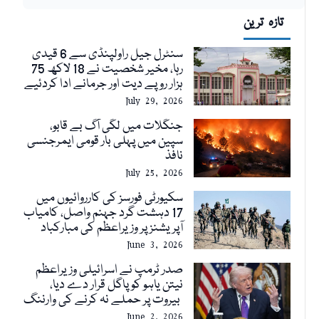
تازہ ترین
سنٹرل جیل راولپنڈی سے 6 قیدی
رہا، مخیر شخصیت نے 18 لاکھ 75
ہزار روپے دیت اور جرمانے ادا کردئیے
July 29, 2026
جنگلات میں لگی آگ بے قابو،
سپین میں پہلی بار قومی ایمرجنسی
نافذ
July 25, 2026
سکیورٹی فورسز کی کارروائیوں میں
17 دہشت گرد جہنم واصل، کامیاب
آپریشنز پر وزیراعظم کی مبارکباد
June 3, 2026
صدر ٹرمپ نے اسرائیلی وزیراعظم
نیتن یاہو کو پاگل قرار دے دیا،
بیروت پر حملے نہ کرنے کی وارننگ
June 2, 2026