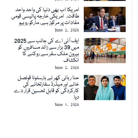
امریکا اب بھی دنیا کی واحد واحد
طاقت، امریکی خارجہ پالیسی قومی
مفادات پر مرکوز ہے، مارکو روبیو
June 2, 2026
ایف آئی اے کی جانب سے 2025
میں 39 ہزار سے زائد مسافروں کو
بیرون ملک سفر سے روکنے کا
انکشاف
June 2, 2026
حنا ربانی کھر نے بارسلونا قونصل
خانے اور میڈرڈ سفارتخانے کی
کارکردگی کو قابلِ تحسین قرار دے
دیا
June 1, 2026