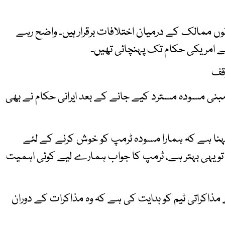
وں ممالک کے درمیان اختلافات برقرار ہیں۔ واضح رہے
یعے امریکی حکام تک پہنچائی تھیں۔
وقف
مبنی مسودہ مسترد کیے جانے کے بعد ایرانی حکام نے بھی
کہنا ہے کہ ہمارا مسودہ ٹرمپ کو خوش کرنے کے لئے
و یہی بہتر ہے، ٹرمپ کا جواب ہمارے لیے کوئی اہمیت
 مذاکراتی ٹیم کو ہدایت کی ہے کہ وہ مذاکرات کے دوران