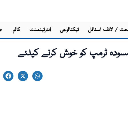
ت / لائف اسٹائل
ٹیکنالوجی
انٹرٹینمنٹ
کالم
، مسودہ ٹرمپ کو خوش کرنے کیلئے