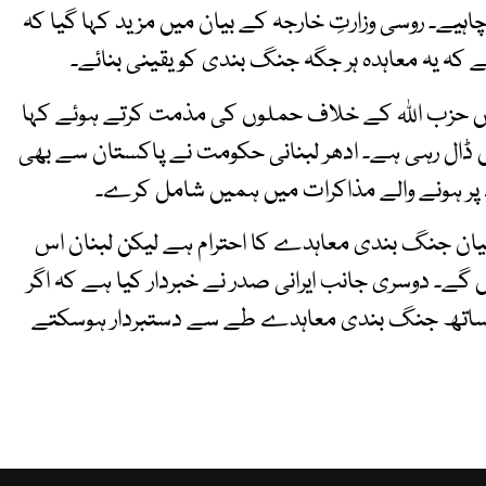
 چاہیے۔ روسی وزارتِ خارجہ کے بیان میں مزید کہا گیا کہ
 یہ معاہدہ ہر جگہ جنگ بندی کو یقینی بنائے۔
 میں حزب اللہ کے خلاف حملوں کی مذمت کرتے ہوئے کہا
ل رہی ہے۔ ادھر لبنانی حکومت نے پاکستان سے بھی
ے پر ہونے والے مذاکرات میں ہمیں شامل کرے۔
رمیان جنگ بندی معاہدے کا احترام ہے لیکن لبنان اس
گے۔ دوسری جانب ایرانی صدر نے خبردار کیا ہے کہ اگر
کے ساتھ جنگ بندی معاہدے طے سے دستبردار ہوسکتے