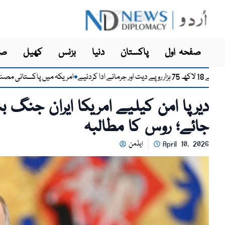
صفحہ اول
پاکستان
دنیا
بزنس
کھیل
صح
امریکہ میں پاکستانی مصنوعات کی
●
دیرپا امن کیلیے امریکا ایران جنگ ب
جائے؛ روس کا مطالبہ
April 10, 2026
ایڈمن