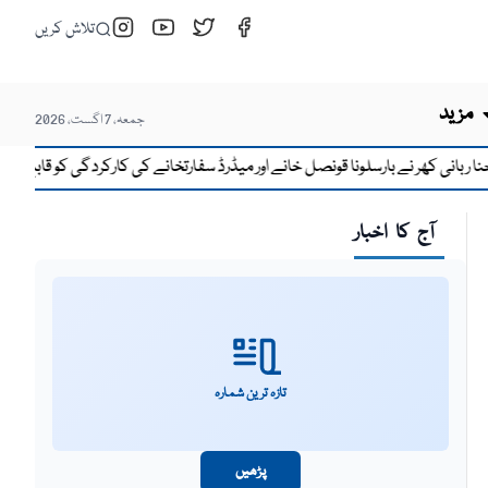
تلاش کریں
مزید
جمعہ، 7 اگست، 2026
ی کھر نے بارسلونا قونصل خانے اور میڈرڈ سفارتخانے کی کارکردگی کو قابلِ تحسین قرار
آج کا اخبار
تازہ ترین شمارہ
پڑھیں