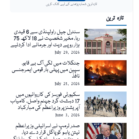
تازہ ترین شمارہ پڑھنے کے لیے کلک کریں
تازہ ترین
سنٹرل جیل راولپنڈی سے 6 قیدی
رہا، مخیر شخصیت نے 18 لاکھ 75
ہزار روپے دیت اور جرمانے ادا کردئیے
July 29, 2026
جنگلات میں لگی آگ بے قابو،
سپین میں پہلی بار قومی ایمرجنسی
نافذ
July 25, 2026
سکیورٹی فورسز کی کارروائیوں میں
17 دہشت گرد جہنم واصل، کامیاب
آپریشنز پر وزیراعظم کی مبارکباد
June 3, 2026
صدر ٹرمپ نے اسرائیلی وزیراعظم
نیتن یاہو کو پاگل قرار دے دیا،