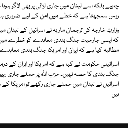
چاہیے بلکہ اسے لبنان میں جاری لڑائی پر بھی لاگو ہونا
روس سمجھتا ہے کہ خطے میں امن کے لیے ضروری ہے کہ
وزارتِ خارجہ کی ترجمان ماریہ نے اسرائیل کے لبنان
کہ ایسی جارحیت جنگ بندی معاہدے کو خطرے میں ڈا
مطالبہ کیا ہے کہ ایران اور امریکا جنگ بندی معاہد
اسرائیلی حکومت نے کہا ہے کہ امریکا اور ایران کے د
جنگ بندی کا حصہ نہیں۔ حزب اللہ پر حملے جاری رہیں 
اسرائیل نے لبنان میں حملے جاری رکھے تو امریکا 
ہیں