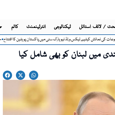
ت / لائف اسٹائل
ٹیکنالوجی
انٹرٹینمنٹ
کالم
 نمائش کیلیے ٹیکس ورلڈ نیویارک سٹی میں پاکستان پویلین کا افتتاح
حنا ربان
●
ندی میں لبنان کو بھی شامل کیا