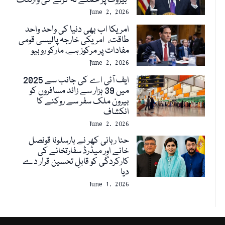
بیروت پر حملے نہ کرنے کی وارننگ
June 2, 2026
امریکا اب بھی دنیا کی واحد واحد
طاقت، امریکی خارجہ پالیسی قومی
مفادات پر مرکوز ہے، مارکو روبیو
June 2, 2026
ایف آئی اے کی جانب سے 2025
میں 39 ہزار سے زائد مسافروں کو
بیرون ملک سفر سے روکنے کا
انکشاف
June 2, 2026
حنا ربانی کھر نے بارسلونا قونصل
خانے اور میڈرڈ سفارتخانے کی
کارکردگی کو قابلِ تحسین قرار دے
دیا
June 1, 2026