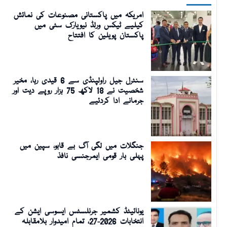
امریکہ میں پاکستانی مصنوعات کی نمائش
کیلیے ٹیکس ورلڈ نیویارک سٹی میں
پاکستان پویلین کا افتتاح
سنٹرل جیل راولپنڈی سے 6 قیدی رہا، مخیر
شخصیت نے 18 لاکھ 75 ہزار روپے دیت اور
جرمانے ادا کردئیے
جنگلات میں لگی آگ بے قابو، سپین میں
پہلی بار قومی ایمرجنسی نافذ
یونائیٹڈ کشمیر جرنلسٹس ایسوسی ایشن کے
انتخابات 2026-27، تمام امیدوار بلامقابلہ