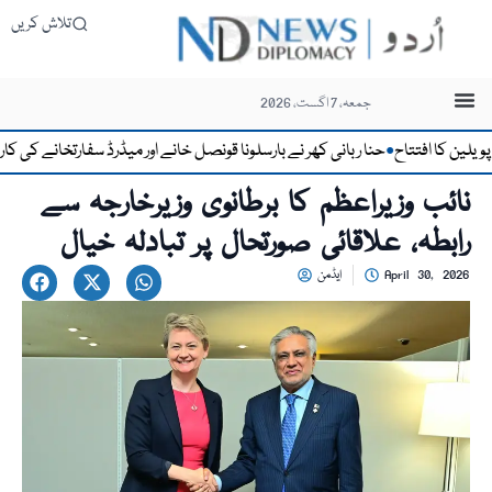
تلاش کریں
جمعہ، 7 اگست، 2026
ن کا افتتاح
حنا ربانی کھر نے بارسلونا قونصل خانے اور میڈرڈ سفارتخانے کی کارکرد
●
نائب وزیراعظم کا برطانوی وزیرخارجہ سے
رابطہ، علاقائی صورتحال پر تبادلہ خیال
April 30, 2026
ایڈمن