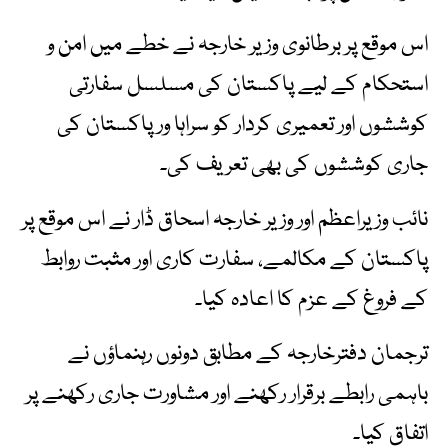
اس موقع پر برطانوی وزیر خارجہ نے خطے میں امن و
استحکام کے لیے پاکستان کی مسلسل سفارتی
کوششوں اور تعمیری کردار کو سراہا ور پاکستان کی
جاری کوششوں کی بھی تعریف کی۔
نائب وزیراعظم اور وزیر خارجہ اسحاق ڈار نے اس موقع پر
پاکستان کے مکالمے، سفارت کاری اور مثبت روابط
کے فروغ کے عزم کا اعادہ کیا۔
ترجمان دفترخارجہ کے مطابق دونوں رہنماؤں نے
باہمی رابطے برقرار رکھنے اور مشاورت جاری رکھنے پر
اتفاق کیا۔