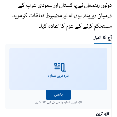
دونوں رہنماؤں نے پاکستان اور سعودی عرب کے
درمیان دیرینہ، برادرانہ اور مضبوط تعلقات کو مزید
مستحکم کرنے کے عزم کا اعادہ کیا۔
آج کا اخبار
تازہ ترین شمارہ
پڑھیں
تازہ ترین شمارہ پڑھنے کے لیے کلک کریں
تازہ ترین