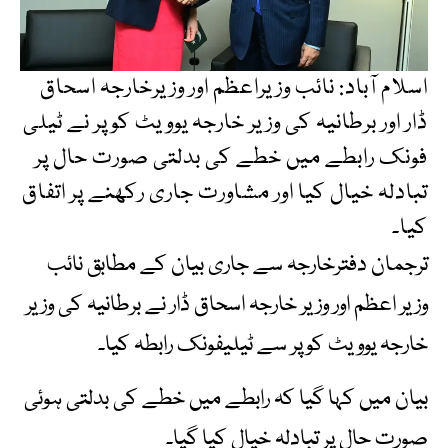
اسلام آباد: نائب وزیراعظم اور وزیرخارجہ اسحاق
ڈار اور برطانیہ کی وزیر خارجہ یوویٹ کوپر نے ٹیلی
فونک رابطے میں خطے کی بدلتی صورت حال پر
تبادلہ خیال کیا اور مشاورت جاری رکھنے پر اتفاق
کیا۔
ترجمان دفترخارجہ سے جاری بیان کے مطابق نائب
وزیر اعظم اور وزیر خارجہ اسحاق ڈار نے برطانیہ کی وزیر
خارجہ یوویٹ کوپر سے ٹیلیفونک رابطہ کیا۔
بیان میں کہا گیا کہ رابطے میں خطے کی بدلتی ہوئی
صورت حال پر تبادلہ خیال کیا گیا۔