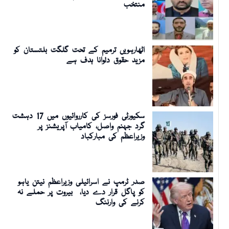
منتخب
اٹھارہویں ترمیم کے تحت گلگت بلتستان کو
مزید حقوق دلوانا ہدف ہے
سکیورٹی فورسز کی کارروائیوں میں 17 دہشت
گرد جہنم واصل، کامیاب آپریشنز پر
وزیراعظم کی مبارکباد
صدر ٹرمپ نے اسرائیلی وزیراعظم نیتن یاہو
کو پاگل قرار دے دیا، بیروت پر حملے نہ
کرنے کی وارننگ