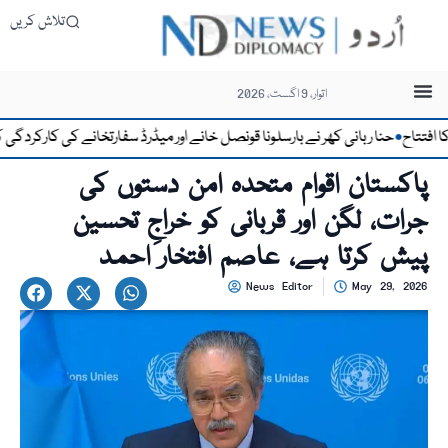
تلاش کریں
اتوار، 9 اگست، 2026
اح
حنا ربانی کھر نے بارسلونا قونصل خانے اور میڈرڈ سفارتخانے کی کارکردگی کو قابل
●
پاکستان اقوام متحدہ امن دستوں کی
جرات، لگن اور قربانی کو خراجِ تحسین
پیش کرتا ہے، عاصم افتخار احمد
News Editor
May 29, 2026