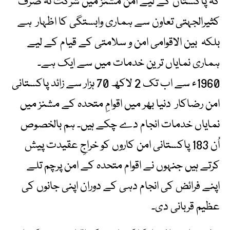
کہ پاکستان کے لیے امن مشنز میں شرکت نہ صرف
کثیرالجہتی تعاون سے ہماری وابستگی کا اظہار ہے
بلکہ بین الاقوامی امن و سلامتی کے قیام کے لیے
ہماری نمایاں ترین خدمات میں سے ایک ہے۔
1960ء سے اب تک 2 لاکھ 70 ہزار سے زائد پاکستانی
امن رضاکار دنیا بھر میں اقوامِ متحدہ کے مشنز میں
نمایاں خدمات انجام دے چکے ہیں۔ ہم بالخصوص
اُن 183 پاکستانی امن کاروں کو خراجِ عقیدت پیش
کرتے ہیں جنہوں نے اقوام متحدہ کے امن پرچم تلے
اپنے فرائض کی انجام دہی کے دوران اپنی جانوں کی
عظیم قربانی دی۔