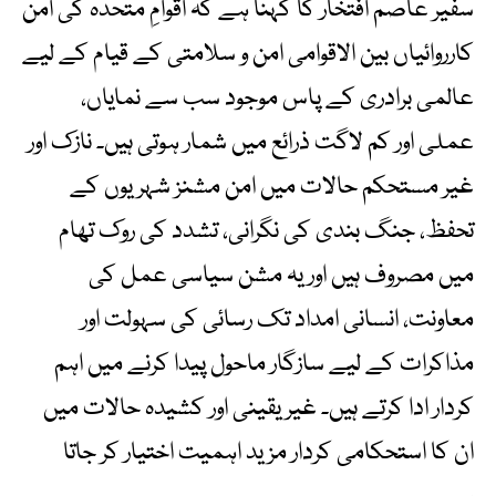
سفیر عاصم افتخار کا کہنا ہے کہ اقوامِ متحدہ کی امن
کارروائیاں بین الاقوامی امن و سلامتی کے قیام کے لیے
عالمی برادری کے پاس موجود سب سے نمایاں،
عملی اور کم لاگت ذرائع میں شمار ہوتی ہیں۔ نازک اور
غیر مستحکم حالات میں امن مشنز شہریوں کے
تحفظ، جنگ بندی کی نگرانی، تشدد کی روک تھام
میں مصروف ہیں اور یہ مشن سیاسی عمل کی
معاونت، انسانی امداد تک رسائی کی سہولت اور
مذاکرات کے لیے سازگار ماحول پیدا کرنے میں اہم
کردار ادا کرتے ہیں۔ غیر یقینی اور کشیدہ حالات میں
ان کا استحکامی کردار مزید اہمیت اختیار کر جاتا