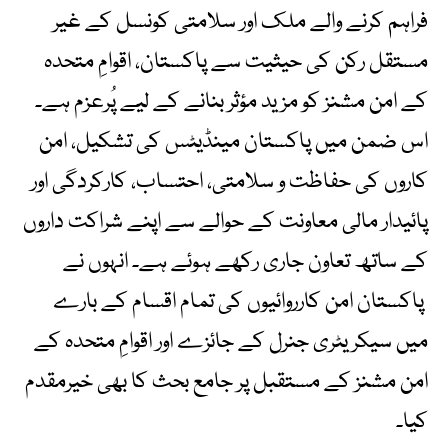
فراہم کرنے والے ملک اور سلامتی کونسل کے غیر
مستقل رکن کی حیثیت سے پاکستان، اقوامِ متحدہ
کے امن مشنز کو مزید مؤثر بنانے کے لیے پُرعزم ہے۔
اس ضمن میں پاکستان مینڈیٹس کی تشکیل، امن
کاروں کی حفاظت و سلامتی، احتساب، کارکردگی اور
پائیدار مالی معاونت کے حوالے سے اپنے شراکت داروں
کے ساتھ تعاون جاری رکھے ہوئے ہے۔ انہوں نے
پاکستان امن کارروائیوں کی تمام اقسام کے بارے
میں سیکریٹری جنرل کے جائزے اور اقوامِ متحدہ کے
امن مشنز کے مستقبل پر جامع بحث کا بھی خیرمقدم
کیا۔