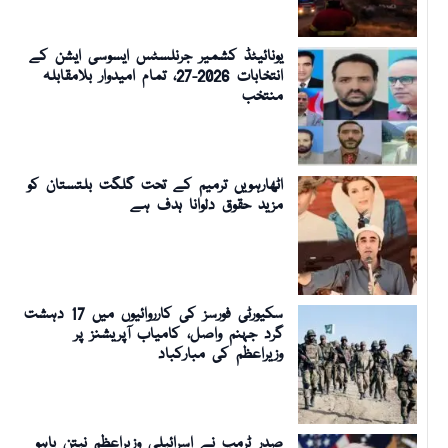
یونائیٹڈ کشمیر جرنلسٹس ایسوسی ایشن کے
انتخابات 2026-27، تمام امیدوار بلامقابلہ
منتخب
اٹھارہویں ترمیم کے تحت گلگت بلتستان کو
مزید حقوق دلوانا ہدف ہے
سکیورٹی فورسز کی کارروائیوں میں 17 دہشت
گرد جہنم واصل، کامیاب آپریشنز پر
وزیراعظم کی مبارکباد
صدر ٹرمپ نے اسرائیلی وزیراعظم نیتن یاہو