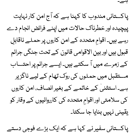
ہے۔
پاکستانی مندوب کا کہنا ہے کہ آج امن کار نہایت
پیچیدہ اور خطرناک حالات میں اپنے فرائض انجام دے
رہے ہیں۔ اقوامِ متحدہ کے امن کاروں پر حملے ناقابلِ
قبول ہیں اور بین الاقوامی قانون کے تحت جنگی جرائم
کے زمرے میں آ سکتے ہیں۔ ایسے جرائم پر احتساب
مستقبل میں حملوں کی روک تھام کے لیے ناگزیر
ہے۔ استثنیٰ کے خاتمے کے بغیر انصاف، امن کاروں
کی سلامتی اور اقوامِ متحدہ کی کارروائیوں کے وقار کو
یقینی نہیں بنایا جا سکتا۔
پاکستانی سفیر نے کہا ہے کہ ایک بڑے فوجی دستے