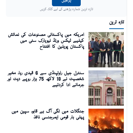
پڑھیں
تازہ ترین شمارہ پڑھنے کے لیے کلک کریں
تازہ ترین
امریکہ میں پاکستانی مصنوعات کی نمائش
کیلیے ٹیکس ورلڈ نیویارک سٹی میں
پاکستان پویلین کا افتتاح
سنٹرل جیل راولپنڈی سے 6 قیدی رہا، مخیر
شخصیت نے 18 لاکھ 75 ہزار روپے دیت اور
جرمانے ادا کردئیے
جنگلات میں لگی آگ بے قابو، سپین میں
پہلی بار قومی ایمرجنسی نافذ