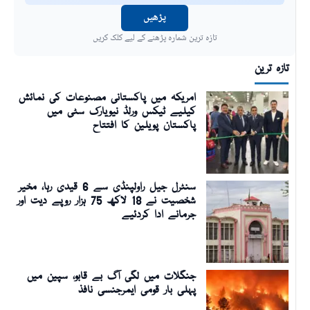
پڑھیں
تازہ ترین شمارہ پڑھنے کے لیے کلک کریں
تازہ ترین
امریکہ میں پاکستانی مصنوعات کی نمائش
کیلیے ٹیکس ورلڈ نیویارک سٹی میں
پاکستان پویلین کا افتتاح
سنٹرل جیل راولپنڈی سے 6 قیدی رہا، مخیر
شخصیت نے 18 لاکھ 75 ہزار روپے دیت اور
جرمانے ادا کردئیے
جنگلات میں لگی آگ بے قابو، سپین میں
پہلی بار قومی ایمرجنسی نافذ