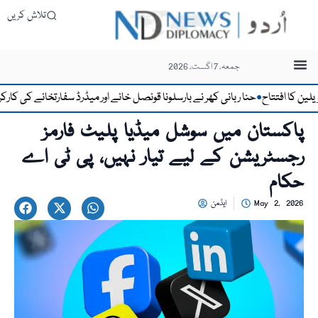
تلاش کریں
جمعہ، 7 اگست، 2026
ا افتتاح
حنا ربانی کھر نے بارسلونا قونصل خانے اور میڈرڈ سفارتخانے کی کارکردگی 
●
پاکستان میں سوشل میڈیا پلیٹ فارمز
رجسٹریشن کے لیے تیار نہیں، پی ٹی اے
حکام
May 2, 2026
ایڈمن