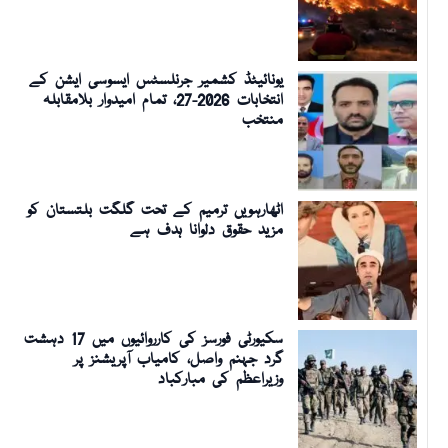
یونائیٹڈ کشمیر جرنلسٹس ایسوسی ایشن کے
انتخابات 2026-27، تمام امیدوار بلامقابلہ
منتخب
اٹھارہویں ترمیم کے تحت گلگت بلتستان کو
مزید حقوق دلوانا ہدف ہے
سکیورٹی فورسز کی کارروائیوں میں 17 دہشت
گرد جہنم واصل، کامیاب آپریشنز پر
وزیراعظم کی مبارکباد