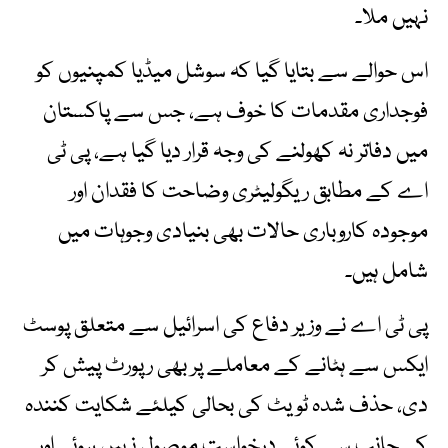
نہیں ملا۔
اس حوالے سے بتایا گیا کہ سوشل میڈیا کمپنیوں کو
فوجداری مقدمات کا خوف ہے، جس سے پاکستان
میں دفاتر نہ کھولنے کی وجہ قرار دیا گیا ہے، پی ٹی
اے کے مطابق ریگولیٹری وضاحت کا فقدان اور
موجودہ کاروباری حالات بھی بنیادی وجوہات میں
شامل ہیں۔
پی ٹی اے نے وزیر دفاع کی اسرائیل سے متعلق پوسٹ
ایکس سے ہٹانے کے معاملے پر بھی رپورٹ پیش کر
دی، حذف شدہ ٹویٹ کی بحالی کیلئے شکایت کنندہ
کی جانب سے کوئی درخواست موصول نہیں ہوئی اور