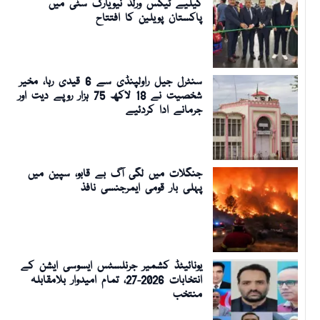
کیلیے ٹیکس ورلڈ نیویارک سٹی میں
پاکستان پویلین کا افتتاح
سنٹرل جیل راولپنڈی سے 6 قیدی رہا، مخیر
شخصیت نے 18 لاکھ 75 ہزار روپے دیت اور
جرمانے ادا کردئیے
جنگلات میں لگی آگ بے قابو، سپین میں
پہلی بار قومی ایمرجنسی نافذ
یونائیٹڈ کشمیر جرنلسٹس ایسوسی ایشن کے
انتخابات 2026-27، تمام امیدوار بلامقابلہ
منتخب