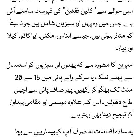
اسی حوالے سے ’’کلین ففٹین‘‘ کی فہرست سامنے آئی
ہے، جس میں وہ پھل اور سبزیاں شامل ہیں جو نسبتاً
کم متاثر ہوتی ہیں، جیسے انناس، مکئی، ایواکاڈو، کیلا
اور پیاز۔
ماہرین کا مشورہ ہے کہ پھلوں اور سبزیوں کو استعمال
سے پہلے نمک یا سرکے والے پانی میں 15 سے 20
منٹ تک بھگو کر رکھیں، پھر صاف پانی سے اچھی
طرح دھوئیں۔ اس کے علاوہ موسمی اور مقامی پیداوار
کو ترجیح دینا بھی بہتر ہے۔
یہ سادہ اقدامات نہ صرف آپ کو بیماریوں سے بچا