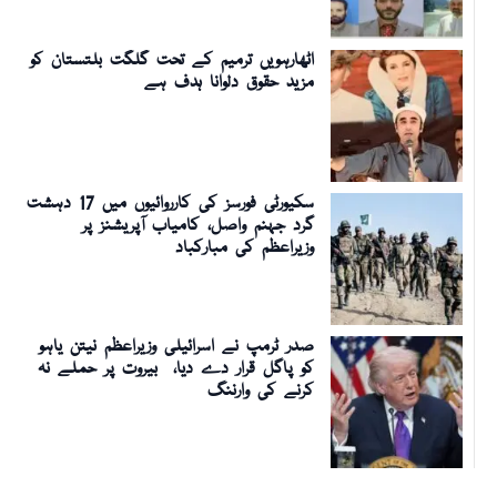
اٹھارہویں ترمیم کے تحت گلگت بلتستان کو
مزید حقوق دلوانا ہدف ہے
سکیورٹی فورسز کی کارروائیوں میں 17 دہشت
گرد جہنم واصل، کامیاب آپریشنز پر
وزیراعظم کی مبارکباد
صدر ٹرمپ نے اسرائیلی وزیراعظم نیتن یاہو
کو پاگل قرار دے دیا، بیروت پر حملے نہ
کرنے کی وارننگ