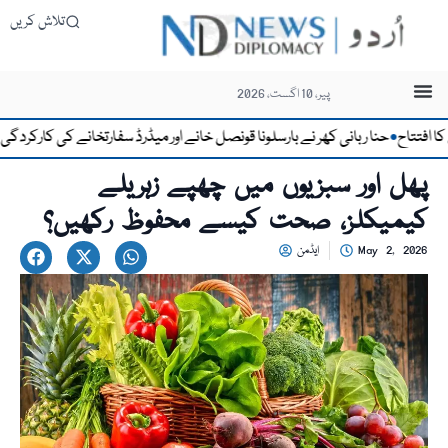
تلاش کریں
پیر، 10 اگست، 2026
تتاح
حنا ربانی کھر نے بارسلونا قونصل خانے اور میڈرڈ سفارتخانے کی کارکردگی کو ق
●
پھل اور سبزیوں میں چھپے زہریلے
کیمیکلز، صحت کیسے محفوظ رکھیں؟
May 2, 2026
ایڈمن