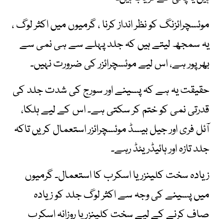
، موئسچرائزنگ کو نظر انداز کرنا ، گرمیوں میں اکثر لوگ
یہ سمجھ لیتے ہیں کہ جلد پہلے سے ہی نمی سے
بھرپور ہے، اس لیے موئسچرائزر کی ضرورت نہیں۔
حقیقت یہ ہے کہ پسینے اور سورج کی شدت جلد کی
قدرتی نمی کو ختم کر سکتی ہے۔ اس کے لیے ہلکا،
آئل فری اور جیل بیسڈ موئسچرائزر استعمال کریں تاکہ
جلد تازہ اور ہائیڈریٹڈ رہے۔
زیادہ سخت کلینزر یا اسکرب کا استعمال۔ گرمیوں
میں پسینے کی وجہ سے اکثر لوگ جلد کو زیادہ
صاف کرنے کے لیے سخت کلینزر یا روزانہ اسکرب