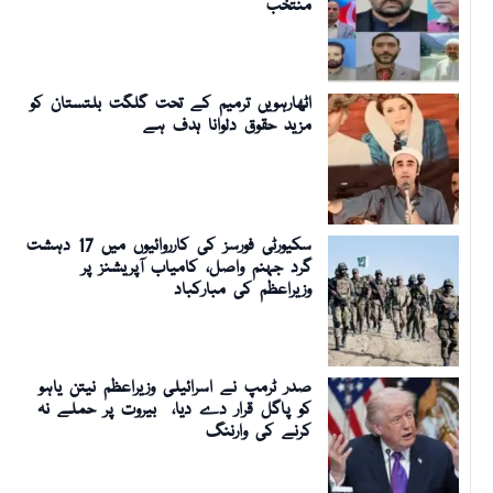
منتخب
اٹھارہویں ترمیم کے تحت گلگت بلتستان کو
مزید حقوق دلوانا ہدف ہے
سکیورٹی فورسز کی کارروائیوں میں 17 دہشت
گرد جہنم واصل، کامیاب آپریشنز پر
وزیراعظم کی مبارکباد
صدر ٹرمپ نے اسرائیلی وزیراعظم نیتن یاہو
کو پاگل قرار دے دیا، بیروت پر حملے نہ
کرنے کی وارننگ