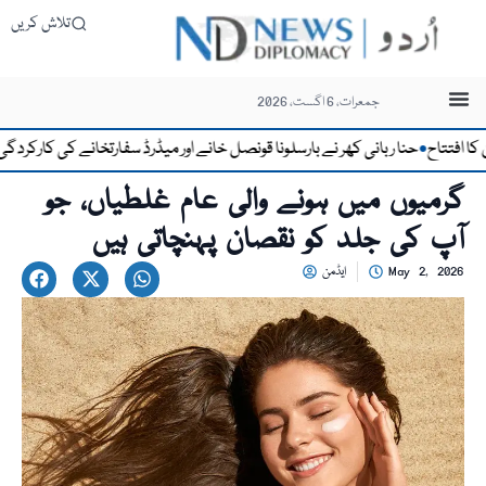
تلاش کریں
جمعرات، 6 اگست، 2026
تاح
حنا ربانی کھر نے بارسلونا قونصل خانے اور میڈرڈ سفارتخانے کی کارکردگی کو قاب
●
گرمیوں میں ہونے والی عام غلطیاں، جو
آپ کی جلد کو نقصان پہنچاتی ہیں
May 2, 2026
ایڈمن