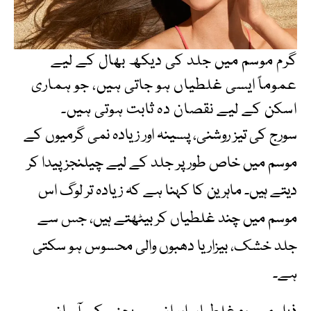
گرم موسم میں جلد کی دیکھ بھال کے لیے
عموماً ایسی غلطیاں ہو جاتی ہیں، جو ہماری
اسکن کے لیے نقصان دہ ثابت ہوتی ہیں۔
سورج کی تیز روشنی، پسینہ اور زیادہ نمی گرمیوں کے
موسم میں خاص طور پر جلد کے لیے چیلنجز پیدا کر
دیتے ہیں۔ ماہرین کا کہنا ہے کہ زیادہ تر لوگ اس
موسم میں چند غلطیاں کر بیٹھتے ہیں، جس سے
جلد خشک، بیزار یا دھبوں والی محسوس ہو سکتی
ہے۔