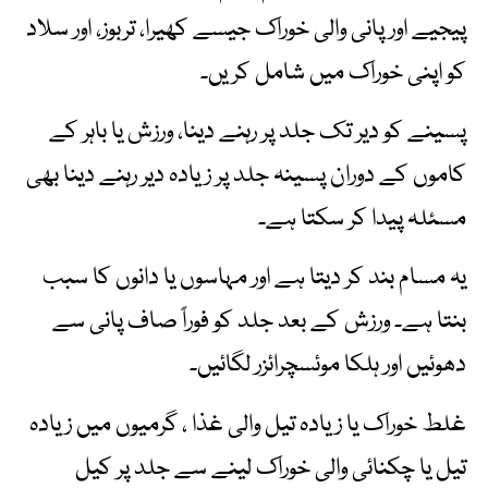
پیجیے اور پانی والی خوراک جیسے کھیرا، تربوز، اور سلاد
کو اپنی خوراک میں شامل کریں۔
پسینے کو دیر تک جلد پر رہنے دینا، ورزش یا باہر کے
کاموں کے دوران پسینہ جلد پر زیادہ دیر رہنے دینا بھی
مسئلہ پیدا کر سکتا ہے۔
یہ مسام بند کر دیتا ہے اور مہاسوں یا دانوں کا سبب
بنتا ہے۔ ورزش کے بعد جلد کو فوراً صاف پانی سے
دھوئیں اور ہلکا موئسچرائزر لگائیں۔
غلط خوراک یا زیادہ تیل والی غذا ، گرمیوں میں زیادہ
تیل یا چکنائی والی خوراک لینے سے جلد پر کیل