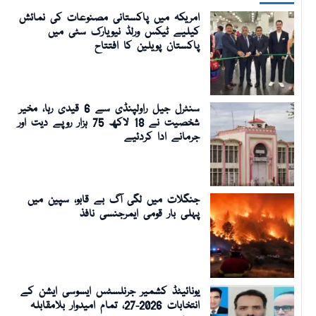
امریکہ میں پاکستانی مصنوعات کی نمائش
کیلیے ٹیکس ورلڈ نیویارک سٹی میں
پاکستان پویلین کا افتتاح
سنٹرل جیل راولپنڈی سے 6 قیدی رہا، مخیر
شخصیت نے 18 لاکھ 75 ہزار روپے دیت اور
جرمانے ادا کردئیے
جنگلات میں لگی آگ بے قابو، سپین میں
پہلی بار قومی ایمرجنسی نافذ
یونائیٹڈ کشمیر جرنلسٹس ایسوسی ایشن کے
انتخابات 2026-27، تمام امیدوار بلامقابلہ