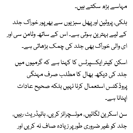
مہاسے بڑھ سکتے ہیں۔
ہلکی، پروٹین اور پھل سبزیوں سے بھرپور خوراک جلد
کے لیے بہترین ہوتی ہے۔ اس کے ساتھ وٹامن سی اور
ای والی خوراک بھی جلد کی چمک بڑھاتی ہے۔
اسکن کیئر ایکسپرٹس کا کہنا ہے کہ گرمیوں میں
جلد کی دیکھ بھال کا مطلب صرف مہنگی
پروڈکٹس استعمال کرنا نہیں بلکہ صحیح عادات
اپنانا ہے۔
سن اسکرین لگائیں، موئسچرائز کریں، ہائیڈریٹ رہیں،
جلد کو غیر ضروری طور پر زیادہ صاف نہ کریں اور