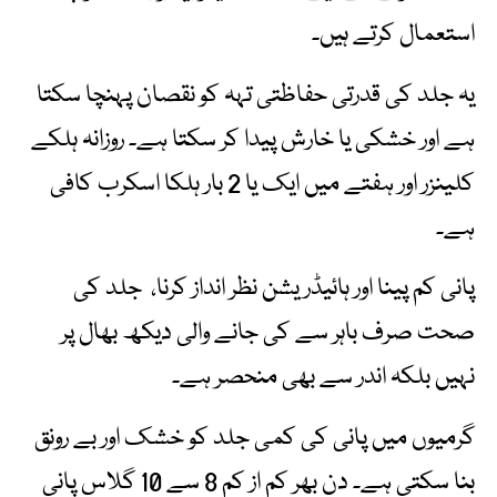
استعمال کرتے ہیں۔
یہ جلد کی قدرتی حفاظتی تہہ کو نقصان پہنچا سکتا
ہے اور خشکی یا خارش پیدا کر سکتا ہے۔ روزانہ ہلکے
کلینزر اور ہفتے میں ایک یا 2 بار ہلکا اسکرب کافی
ہے۔
پانی کم پینا اور ہائیڈریشن نظر انداز کرنا، جلد کی
صحت صرف باہر سے کی جانے والی دیکھ بھال پر
نہیں بلکہ اندر سے بھی منحصر ہے۔
گرمیوں میں پانی کی کمی جلد کو خشک اور بے رونق
بنا سکتی ہے۔ دن بھر کم از کم 8 سے 10 گلاس پانی