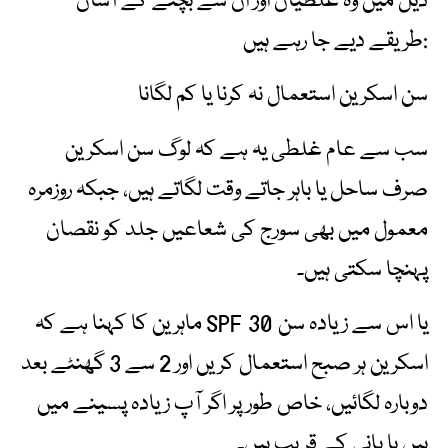
ذیل میں وہ غلطیاں اور ان سے بچنے کے آسان
طریقے دیے جا رہے ہیں:
سن اسکرین استعمال نہ کرنا یا کم لگانا
سب سے عام غلطی یہ ہے کہ لوگ سن اسکرین
صرف ساحل یا باہر جاتے وقت لگاتے ہیں، جبکہ روزمرہ
معمول میں بھی سورج کی شعاعیں جلد کو نقصان
پہنچا سکتی ہیں۔
ماہرین کا کہنا ہے کہ SPF 30 یا اس سے زیادہ سن
اسکرین ہر صبح استعمال کریں اور 2 سے 3 گھنٹے بعد
دوبارہ لگائیں، خاص طور پر اگر آپ زیادہ پسینے میں
ہیں یا پانی کے قریب ہیں۔