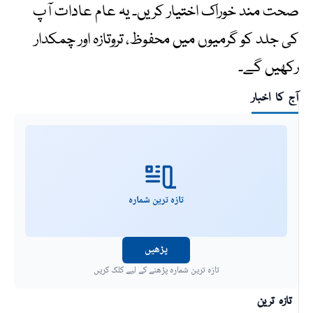
صحت مند خوراک اختیار کریں۔ یہ عام عادات آپ
کی جلد کو گرمیوں میں محفوظ، تروتازہ اور چمکدار
رکھیں گے۔
آج کا اخبار
تازہ ترین شمارہ
پڑھیں
تازہ ترین شمارہ پڑھنے کے لیے کلک کریں
تازہ ترین