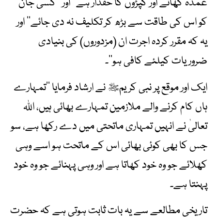
عمدہ کھانے اور کپڑوں کا حقدار ہے‘‘ اور ’’کسی جان
کو اس کی طاقت سے بڑھ کر تکلیف نہ دی جائے‘‘ اور
یہ کہ مقرر کردہ اجرت ان (مزدوروں) کی بنیادی
ضروریات کیلئے کافی ہو‘‘۔
ایک اور موقع پر نبی کریمﷺ نے ارشاد فرمایا ’’تمہارے
ہاں کام کرنے والے ملازمین تمہارے بھائی ہیں، اللہ
تعالیٰ نے انہیں تمہاری ماتحتی میں دے رکھا ہے، سو
جس کا بھی کوئی بھائی اس کے ماتحت ہو اسے وہی
کھلائے جو وہ خود کھاتا ہے اور وہی پہنائے جو وہ خود
پہنتا ہے۔
تاریخی مطالعے سے یہ بات ثابت ہوتی ہے کہ حضرت