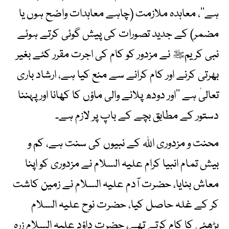
ہے‘‘، معاہدہ ملازمت (چاہے معاہدات واضح ہوں یا
مضمر) کے جدید تصورات کی پیش گوئی کرتے ہوئے
نبی کریمﷺ نے مزدور کو کام کی اجرت مقرر کئے بغیر
بھرتی کرنے اور کام کرانے سے منع کیا ہے، ارشاد باری
تعالیٰ ہے ’’اور دودھ پلانے والی ماؤں کا کھانا اور پہننا
دستور کے مطابق بچے کے باپ پر لازم ہے۔
محنت و مزدوری اللہ کے نبیوں کی سنت ہے، کم و
بیش تمام انبیا کرام علیہ السلام نے مزدوری کو اپنا
معاش بنایا، حضرت آدم علیہ السلام نے زمین کاشت
کر کے غلہ حاصل کیا، حضرت نوح علیہ السلام
بڑھئی کا کام کرتے تھے، حضرت داؤد علیہ السلام زِرہ