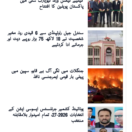
کیلیے ٹیکس ورلڈ نیویارک سٹی میں
پاکستان پویلین کا افتتاح
سنٹرل جیل راولپنڈی سے 6 قیدی رہا، مخیر
شخصیت نے 18 لاکھ 75 ہزار روپے دیت اور
جرمانے ادا کردئیے
جنگلات میں لگی آگ بے قابو، سپین میں
پہلی بار قومی ایمرجنسی نافذ
یونائیٹڈ کشمیر جرنلسٹس ایسوسی ایشن کے
انتخابات 2026-27، تمام امیدوار بلامقابلہ
منتخب