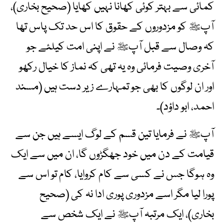
کمائی سے بہتر کوئی کھانا نہیں کھایا (صحیح بخاری)،
آپﷺ کو مزدوروں کے حقوق کا اس حد تک پاس تھا
کہ وصال سے قبل آپﷺ نے اپنی امت کیلئے جو
آخری وصیت فرمائی وہ یہ تھی کہ نماز کا خیال رکھو
اور ان لوگوں کا بھی جو تمہارے زیر دست ہیں (مسند
احمد، ابو داؤد)۔
آپﷺ نے فرمایا تین قسم کے لوگ ایسے ہیں جن سے
قیامت کے دن میں خود جھگڑوں گا، ان میں سے ایک
وہ ہوگا جس نے کسی سے کام کروایا، کام تو اس سے
پورا لیا مگر اسے مزدوری پوری ادا نہ کی (صحیح
بخاری)، ایک مرتبہ آپﷺ نے ایک شخص سے