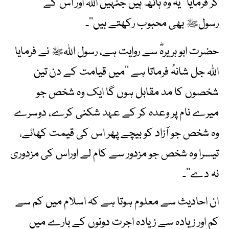
کر فرمایا ’’یہ وہ ہاتھ ہیں جنہیں اللہ اور اُس کے
رسولﷺ بھی محبوب رکھتے ہیں‘‘۔
حضرت ابو ہریرہؓ سے روایت ہے، رسول اللہﷺ نے فرمایا
اللہ جل شانہُ فرماتا ہے ’’میں قیامت کے دن تین
شخصوں کا مد مقابل ہوں گا ایک وہ شخص جو
میرے نام پر وعدہ کر کے عہد شکنی کرے، دوسرے
وہ شخص جو آزاد کو بیچے پھر اس کی قیمت کھائے،
تیسرا وہ شخص جو مزدور سے کام لے اوراس کی مزدوری
نہ دے‘‘۔
ان احادیث سے معلوم ہوتا ہے کہ اسلام میں کم سے
کم اور زیادہ سے زیادہ اجرت دونوں کے بارے میں