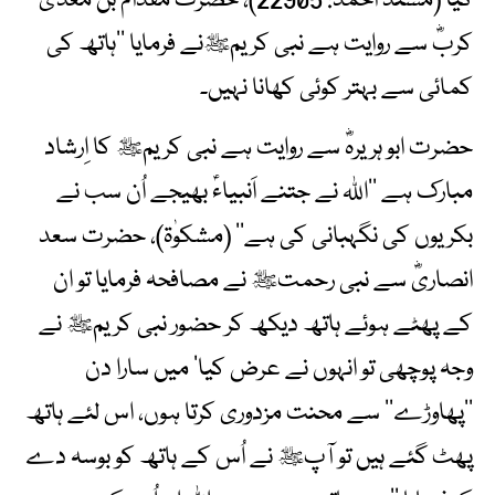
گیا (مسند احمد: 22905)، حضرت مقدام بن معدی
کربؓ سے روایت ہے نبی کریمﷺنے فرمایا ’’ہاتھ کی
کمائی سے بہتر کوئی کھانا نہیں۔
حضرت ابو ہریرہؓ سے روایت ہے نبی کریمﷺ کا اِرشاد
مبارک ہے ’’اللہ نے جتنے اَنبیاءؑ بھیجے اُن سب نے
بکریوں کی نگہبانی کی ہے‘‘ (مشکوٰۃ)، حضرت سعد
انصاریؓ سے نبی رحمتﷺ نے مصافحہ فرمایا تو ان
کے پھٹے ہوئے ہاتھ دیکھ کر حضور نبی کریمﷺ نے
وجہ پوچھی تو انہوں نے عرض کیا‘ میں سارا دن
’’پھاوڑے‘‘ سے محنت مزدوری کرتا ہوں، اس لئے ہاتھ
پھٹ گئے ہیں تو آپﷺ نے اُس کے ہاتھ کو بوسہ دے