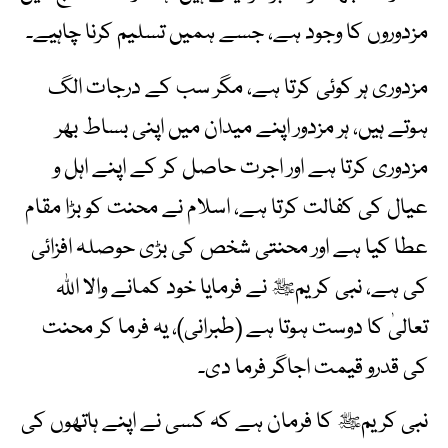
مزدوروں کا وجود ہے، جسے ہمیں تسلیم کرنا چاہیے۔
مزدوری ہر کوئی کرتا ہے، مگر سب کے درجات الگ
ہوتے ہیں، ہر مزدور اپنے میدان میں اپنی بساط بھر
مزدوری کرتا ہے اور اجرت حاصل کر کے اپنے اہل و
عیال کی کفالت کرتا ہے، اسلام نے محنت کو بڑا مقام
عطا کیا ہے اور محنتی شخص کی بڑی حوصلہ افزائی
کی ہے، نبی کریمﷺ نے فرمایا خود کمانے والا اللہ
تعالیٰ کا دوست ہوتا ہے (طبرانی)، یہ فرما کر محنت
کی قدرو قیمت اجاگر فرما دی۔
نبی کریمﷺ کا فرمان ہے کہ کسی نے اپنے ہاتھوں کی