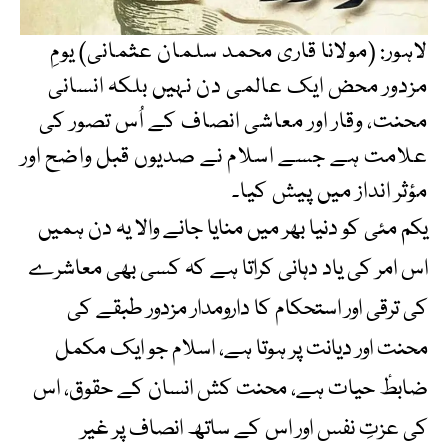
لاہور: (مولانا قاری محمد سلمان عثمانی) یومِ
مزدور محض ایک عالمی دن نہیں بلکہ انسانی
محنت، وقار اور معاشی انصاف کے اُس تصور کی
علامت ہے جسے اسلام نے صدیوں قبل واضح اور
مؤثر انداز میں پیش کیا۔
یکم مئی کو دنیا بھر میں منایا جانے والا یہ دن ہمیں
اس امر کی یاد دہانی کراتا ہے کہ کسی بھی معاشرے
کی ترقی اور استحکام کا دارومدار مزدور طبقے کی
محنت اور دیانت پر ہوتا ہے، اسلام جو ایک مکمل
ضابطٔ حیات ہے، محنت کش انسان کے حقوق، اس
کی عزتِ نفس اور اس کے ساتھ انصاف پر غیر