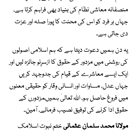
منصفانہ معاشی نظام کی بنیاد بھی فراہم کرتا ہے،
جہاں ہر فرد کو اس کی محنت کا پورا صلہ اور عزت
دی جاتی ہے۔
یہ دن ہمیں دعوت دیتا ہے کہ ہم اسلامی اصولوں
کی روشنی میں مزدور کے حقوق کا ازسرِنو جائزہ لیں اور
ایک ایسے معاشرے کے قیام کی جدوجہد کریں
جہاں عدل، مساوات اور انسانی وقار کو حقیقی معنوں
میں فروغ حاصل ہو، اللہ تعالیٰ ہمیںمزدورں کے
حقوق ادا کرنے کی توفیق نصیب فرمائے، آمین۔
مولانا محمد سلمان عثمانی
ختم نبوت اسلامک