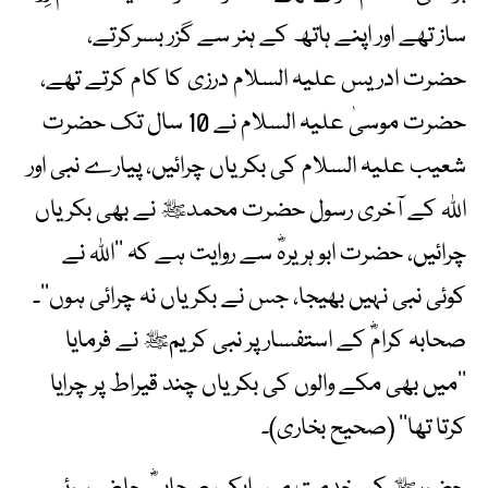
ساز تھے اور اپنے ہاتھ کے ہنر سے گزر بسرکرتے،
حضرت ادریس علیہ السلام درزی کا کام کرتے تھے،
حضرت موسیٰ علیہ السلام نے 10 سال تک حضرت
شعیب علیہ السلام کی بکریاں چرائیں، پیارے نبی اور
اللہ کے آخری رسول حضرت محمدﷺ نے بھی بکریاں
چرائیں، حضرت ابو ہریرہؓ سے روایت ہے کہ ’’اللہ نے
کوئی نبی نہیں بھیجا، جس نے بکریاں نہ چرائی ہوں‘‘۔
صحابہ کرامؓ کے استفسار پر نبی کریمﷺ نے فرمایا
’’میں بھی مکے والوں کی بکریاں چند قیراط پر چرایا
کرتا تھا‘‘ (صحیح بخاری)۔