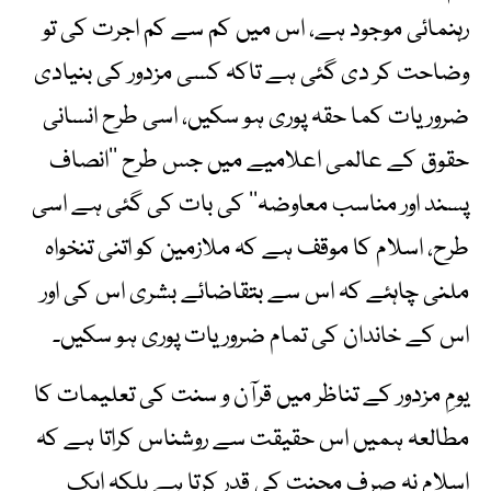
رہنمائی موجود ہے، اس میں کم سے کم اجرت کی تو
وضاحت کر دی گئی ہے تاکہ کسی مزدور کی بنیادی
ضروریات کما حقہ پوری ہو سکیں، اسی طرح انسانی
حقوق کے عالمی اعلامیے میں جس طرح ’’انصاف
پسند اور مناسب معاوضہ‘‘ کی بات کی گئی ہے اسی
طرح، اسلام کا موقف ہے کہ ملازمین کو اتنی تنخواہ
ملنی چاہئے کہ اس سے بتقاضائے بشری اس کی اور
اس کے خاندان کی تمام ضروریات پوری ہو سکیں۔
یومِ مزدور کے تناظر میں قرآن و سنت کی تعلیمات کا
مطالعہ ہمیں اس حقیقت سے روشناس کراتا ہے کہ
اسلام نہ صرف محنت کی قدر کرتا ہے بلکہ ایک