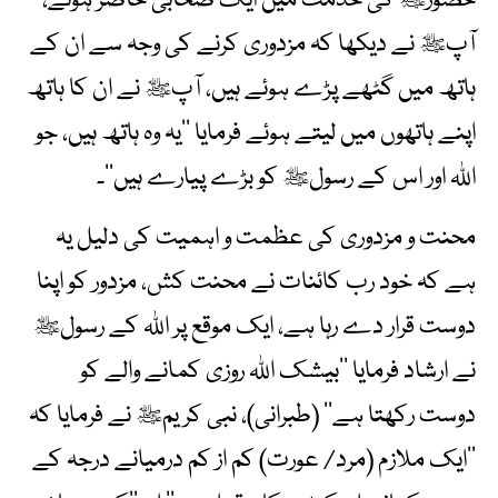
حضورﷺ کی خدمت میں ایک صحابیؓ حاضر ہوئے،
آپﷺ نے دیکھا کہ مزدوری کرنے کی وجہ سے ان کے
ہاتھ میں گٹھے پڑے ہوئے ہیں، آپﷺ نے ان کا ہاتھ
اپنے ہاتھوں میں لیتے ہوئے فرمایا ’’یہ وہ ہاتھ ہیں، جو
اللہ اور اس کے رسولﷺ کو بڑے پیارے ہیں‘‘۔
محنت و مزدوری کی عظمت و اہمیت کی دلیل یہ
ہے کہ خود رب کائنات نے محنت کش، مزدور کو اپنا
دوست قرار دے رہا ہے، ایک موقع پر اللہ کے رسولﷺ
نے ارشاد فرمایا ’’بیشک اللہ روزی کمانے والے کو
دوست رکھتا ہے‘‘ (طبرانی)، نبی کریمﷺ نے فرمایا کہ
’’ایک ملازم (مرد/ عورت) کم از کم درمیانے درجہ کے