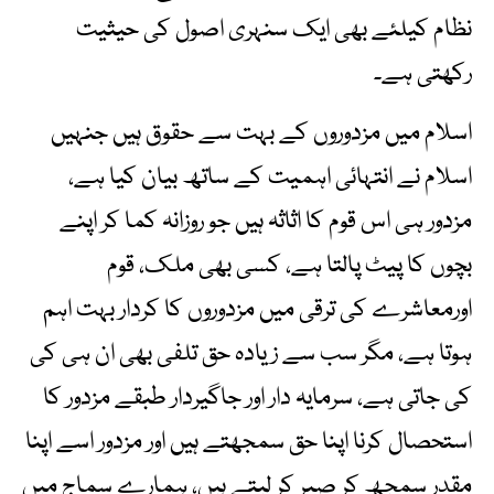
نظام کیلئے بھی ایک سنہری اصول کی حیثیت
رکھتی ہے۔
اسلام میں مزدوروں کے بہت سے حقوق ہیں جنہیں
اسلام نے انتہائی اہمیت کے ساتھ بیان کیا ہے،
مزدور ہی اس قوم کا اثاثہ ہیں جو روزانہ کما کر اپنے
بچوں کا پیٹ پالتا ہے، کسی بھی ملک، قوم
اورمعاشرے کی ترقی میں مزدوروں کا کردار بہت اہم
ہوتا ہے، مگر سب سے زیادہ حق تلفی بھی ان ہی کی
کی جاتی ہے، سرمایہ دار اور جاگیردار طبقے مزدور کا
استحصال کرنا اپنا حق سمجھتے ہیں اور مزدور اسے اپنا
مقدر سمجھ کر صبر کر لیتے ہیں، ہمارے سماج میں