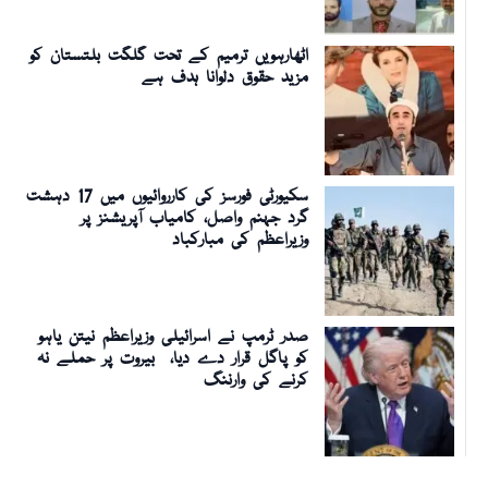
اٹھارہویں ترمیم کے تحت گلگت بلتستان کو
مزید حقوق دلوانا ہدف ہے
سکیورٹی فورسز کی کارروائیوں میں 17 دہشت
گرد جہنم واصل، کامیاب آپریشنز پر
وزیراعظم کی مبارکباد
صدر ٹرمپ نے اسرائیلی وزیراعظم نیتن یاہو
کو پاگل قرار دے دیا، بیروت پر حملے نہ
کرنے کی وارننگ