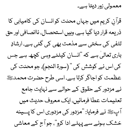
معمولی زور دیتا ہے۔
قرآنِ کریم میں جہاں محنت کو انسان کی کامیابی کا
ذریعہ قرار دیا گیا ہے، وہیں استحصال، ناانصافی اور حق
تلفی کی سختی سے مذمت بھی کی گئی ہے، ارشادِ
باری تعالیٰ ہے کہ ’’انسان کیلئے وہی کچھ ہے جس
کی اس نے کوشش کی ‘‘ (سورۃ النجم)، جو محنت کی
عظمت کو اجاگر کرتا ہے، اسی طرح حضرت محمدﷺ
نے مزدور کے حقوق کے حوالے سے نہایت جامع
تعلیمات عطا فرمائیں، ایک معروف حدیث میں
آپﷺ نے فرمایا: ’’مزدور کی مزدوری اس کا پسینہ
خشک ہونے سے پہلے ادا کرو‘‘، جو آج کے معاشی