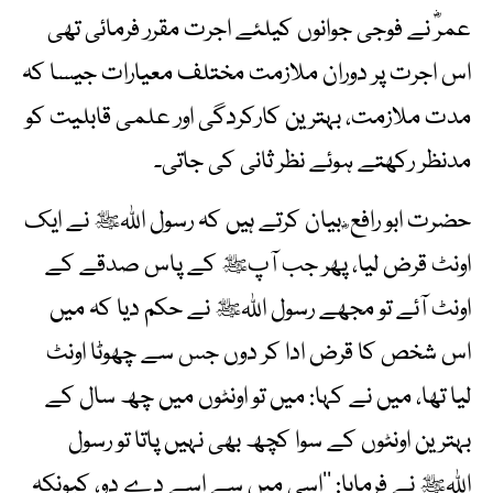
عمرؓ نے فوجی جوانوں کیلئے اجرت مقرر فرمائی تھی
اس اجرت پر دوران ملازمت مختلف معیارات جیسا کہ
مدت ملازمت، بہترین کارکردگی اور علمی قابلیت کو
مدنظر رکھتے ہوئے نظر ثانی کی جاتی۔
حضرت ابو رافع ؓ بیان کرتے ہیں کہ رسول اللہﷺ نے ایک
اونٹ قرض لیا، پھر جب آپﷺ کے پاس صدقے کے
اونٹ آئے تو مجھے رسول اللہﷺ نے حکم دیا کہ میں
اس شخص کا قرض ادا کر دوں جس سے چھوٹا اونٹ
لیا تھا، میں نے کہا: میں تو اونٹوں میں چھ سال کے
بہترین اونٹوں کے سوا کچھ بھی نہیں پاتا تو رسول
اللہﷺ نے فرمایا: ’’اسی میں سے اسے دے دو، کیونکہ