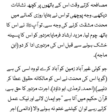
مصافحہ کرتے وقت اس کے ہاتھوں پر کچھ نشانات
دیکھے، وجہ پوچھی تو اس نے بتایا روزی کمانے میں
محنت مشقت کرنے کی وجہ سے، تو آپﷺ نے اس کا
ہاتھ چوم لیا، مزید ارشاد فرمایا:مزدور کو اس کا پسینہ
خشک ہونے سے قبل اس کی مزدوری ادا کر دو (ابن
ماجہ)۔
جو کوئی غیر آباد زمین کو آباد کرے تو وہ اسی کی ہے
(گویا اس کی محنت نے اس کو مالکانہ حقوق عطا کر
دئیے) (احمد، ترمذی، ابو داؤد)، اجرت مزدور کا حق ہے،
قرآن حکیم میں آتا ہے ’’جو ایمان لائے اور نیک عمل
کرتے رہے تو ان کیلئے ختم نہ ہونے والا (دائمی) اجر