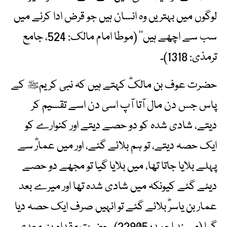
لوگوں میں بہتریں وہ انسان ہیں جو قرض ادا کرنے میں
سب سے اچھے ہیں‘‘ (موطا امام مالک: 524، جامع
ترمذی: 1318)۔
حضرت عوف بن مالکؓ کہتے ہیں کہ نبی کریمﷺ کے
پاس جس دن مال آتا آپ اسی دن اسے تقسیم کر
دیتے، شادی شدہ کو دو حصے دیتے اور کنوارے کو
ایک حصہ دیتے، تو ہم بلائے گئے، اور میں عمارؓ سے
پہلے بلایا جاتا تھا، میں بلایا گیا تو مجھے دو حصے
دیئے گئے کیونکہ میں شادی شدہ تھا اور میرے بعد
عمار بن یاسرؓ بلائے گئے تو انہیں صرف ایک حصہ دیا