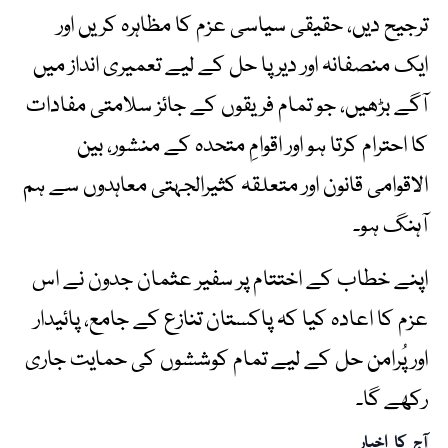
ترجیح دیں، حقیقی سیاسی عزم کا مظاہرہ کریں اور
ایک منصفانہ اور دیرپا حل کے لیے تعمیری انداز میں
آگے بڑھیں، جو تمام فریقوں کے جائز سلامتی مفادات
کا احترام کرتا ہو اور اقوامِ متحدہ کے منشور، بین
الاقوامی قانون اور متعلقہ کثیرالجہتی معاہدوں سے ہم
آہنگ ہو۔
اپنے خطاب کے اختتام پر سفیر عثمان جدون نے اس
عزم کا اعادہ کیا کہ پاکستان تنازع کے جامع، پائیدار
اور پُرامن حل کے لیے تمام کوششوں کی حمایت جاری
رکھے گا۔
آج کا اخبار