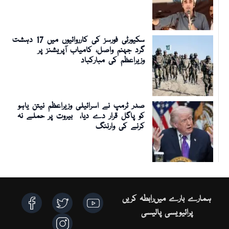
سکیورٹی فورسز کی کارروائیوں میں 17 دہشت
گرد جہنم واصل، کامیاب آپریشنز پر
وزیراعظم کی مبارکباد
صدر ٹرمپ نے اسرائیلی وزیراعظم نیتن یاہو
کو پاگل قرار دے دیا، بیروت پر حملے نہ
کرنے کی وارننگ
ہمارے بارے میں
رابطہ کریں
پرائیویسی پالیسی