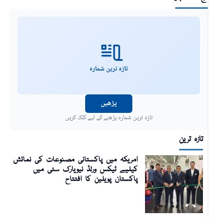
تازہ ترین شمارہ
پڑھیں
تازہ ترین شمارہ پڑھنے کے لیے کلک کریں
تازہ ترین
امریکہ میں پاکستانی مصنوعات کی نمائش
کیلیے ٹیکس ورلڈ نیویارک سٹی میں
پاکستان پویلین کا افتتاح