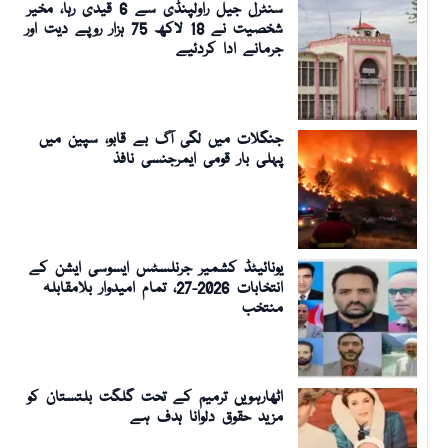
سنٹرل جیل راولپنڈی سے 6 قیدی رہا، مخیر
شخصیت نے 18 لاکھ 75 ہزار روپے دیت اور
جرمانے ادا کردئیے
جنگلات میں لگی آگ بے قابو، سپین میں
پہلی بار قومی ایمرجنسی نافذ
یونائیٹڈ کشمیر جرنلسٹس ایسوسی ایشن کے
انتخابات 2026-27، تمام امیدوار بلامقابلہ
منتخب
اٹھارہویں ترمیم کے تحت گلگت بلتستان کو
مزید حقوق دلوانا ہدف ہے