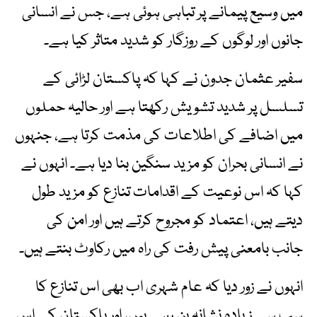
میں وسیع پیمانے پر تباہی ہوئی ہے، جس نے انسانی
جانوں اور لوگوں کے روزگار کو شدید متاثر کیا ہے۔
سفیر عثمان جدون نے کہا کہ پاکستان لڑائی کے
تسلسل پر شدید تشویش رکھتا ہے اور حالیہ حملوں
میں اضافے کی اطلاعات کی مذمت کرتا ہے، جنہوں
نے انسانی بحران کو مزید سنگین بنا دیا ہے۔ انہوں نے
کہا کہ اس نوعیت کے اقدامات تنازع کو مزید طول
دیتے ہیں، اعتماد کو مجروح کرتے ہیں اور امن کی
جانب بامعنی پیش رفت کی راہ میں رکاوٹ بنتے ہیں۔
انہوں نے زور دیا کہ عام شہری اب بھی اس تنازع کا
سب سے زیادہ نشانہ بن رہے ہیں، اور پاکستان کے اس