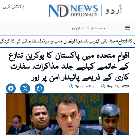
تلاش کریں
جمعرات، 6 اگست، 2026
تاح
حنا ربانی کھر نے بارسلونا قونصل خانے اور میڈرڈ سفارتخانے کی کارکردگی کو قا
●
اقوامِ متحدہ میں پاکستان کا یوکرین تنازع
کے خاتمے کیلیے جلد مذاکرات، سفارت
کاری کے ذریعے پائیدار امن پر زور
News Editor
May 19, 2026