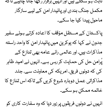
ثابت ہو سکتے ہیں اور انہیں برقرار رکھا جانا چاہیے تاکہ
مکمل جنگ بندی اور پائیدار امن کے لیے سازگار
ماحول پیدا کیا جا سکے۔
پاکستان کے مستقل مؤقف کا اعادہ کرتے ہوئے سفیر
جدون نے کہا کہ یوکرین میں پائیدار امن کا واحد راستہ
مذاکرات ہیں، اور عالمی رائے عامہ بھی تنازع کے
پُرامن حل کی حمایت کر رہی ہے۔ انہوں نے امید ظاہر
کی کہ دونوں فریق، امریکہ کی معاونت سے، جلد
مذاکراتی عمل دوبارہ شروع کریں گے تاکہ اس تنازع کا
خاتمہ ممکن ہو سکے۔
انہوں نے دونوں فریقوں پر زور دیا کہ وہ سفارت کاری کو